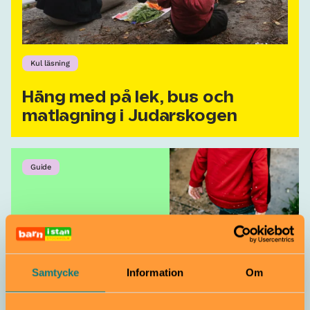
Kul läsning
Häng med på lek, bus och
matlagning i Judarskogen
Guide
För regnigt och
ruskigt? Se tips för
springiga ben
Samtycke
Information
Om
inomhus!