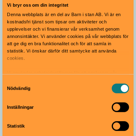
Vi bryr oss om din integritet
Kul läsning
Denna webbplats är en del av Barn i stan AB. Vi är en
kostnadsfri tjänst som tipsar om aktiviteter och
upplevelser och vi finansierar vår verksamhet genom
annonsintäkter. Vi använder cookies på vår webbplats för
Barn i stan följer
att ge dig en bra funktionalitet och för att samla in
med Natursnokarna
statistik. Vi önskar därför ditt samtycke att använda
till skogen
cookies.
Vi använder enhetsidentifierare för att analysera vår
trafik, anpassa innehållet och annonserna till användarna
Samtyckesval
Du kanske också är nyfiken på
samt tillhandahålla funktioner för sociala medier. Vi
Nödvändig
vidarebefordrar även sådana identifierare och annan
information från din enhet till de sociala medier och
Samarbete
Inställningar
annons- och analysföretag som vi samarbetar med.
Dessa kan i sin tur kombinera informationen med annan
information som du har tillhandahållit eller som de har
Statistik
samlat in när du har använt deras tjänster.