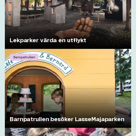
Lekparker värda en utflykt
Barnpatrullen
Barnpatrullen besöker LasseMajaparken