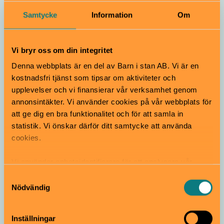
Höstlovet på stans museer och
konsthallar! Här hittar ni allt
Samtycke
Information
Om
skoj som erbjuds
Vi bryr oss om din integritet
Denna webbplats är en del av Barn i stan AB. Vi är en
kostnadsfri tjänst som tipsar om aktiviteter och
upplevelser och vi finansierar vår verksamhet genom
annonsintäkter. Vi använder cookies på vår webbplats för
att ge dig en bra funktionalitet och för att samla in
Upptäck museets
statistik. Vi önskar därför ditt samtycke att använda
hemligheter efter
cookies.
stängning!
Vi använder enhetsidentifierare för att analysera vår
trafik, anpassa innehållet och annonserna till användarna
Samtyckesval
samt tillhandahålla funktioner för sociala medier. Vi
Nödvändig
vidarebefordrar även sådana identifierare och annan
information från din enhet till de sociala medier och
Inställningar
annons- och analysföretag som vi samarbetar med.