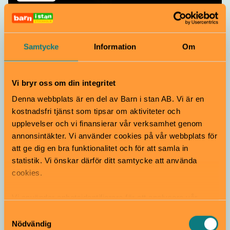
En familjedag på
Livrustkammaren
Samtycke
Information
Om
3–11 år
Visste du att Livrustkammaren är ett av Sveriges allra
äldsta museum? Här finns något för alla i familjen, som
Vi bryr oss om din integritet
glittrande kungliga vagnar, lilla Rustkammaren och ett
Denna webbplats är en del av Barn i stan AB. Vi är en
äckelspår!
kostnadsfri tjänst som tipsar om aktiviteter och
Livrustkammaren | Gamla Stan
upplevelser och vi finansierar vår verksamhet genom
annonsintäkter. Vi använder cookies på vår webbplats för
att ge dig en bra funktionalitet och för att samla in
statistik. Vi önskar därför ditt samtycke att använda
cookies.
Vi använder enhetsidentifierare för att analysera vår
trafik, anpassa innehållet och annonserna till användarna
Samtyckesval
samt tillhandahålla funktioner för sociala medier. Vi
Nödvändig
Visning
Sommarlov