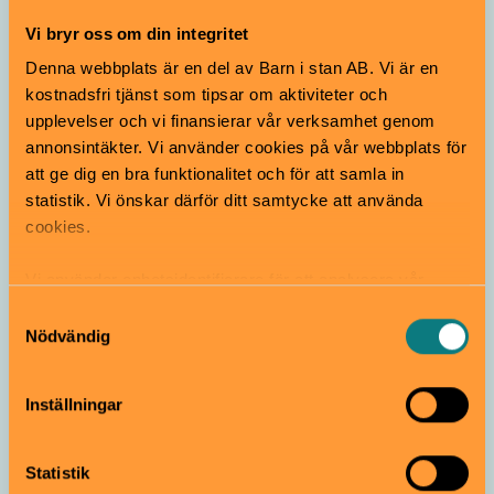
Vi bryr oss om din integritet
Denna webbplats är en del av Barn i stan AB. Vi är en
kostnadsfri tjänst som tipsar om aktiviteter och
upplevelser och vi finansierar vår verksamhet genom
annonsintäkter. Vi använder cookies på vår webbplats för
att ge dig en bra funktionalitet och för att samla in
statistik. Vi önskar därför ditt samtycke att använda
cookies.
Stitch Head. Engelskt tal, otextad, 91
min
Vi använder enhetsidentifierare för att analysera vår
trafik, anpassa innehållet och annonserna till användarna
Samtyckesval
samt tillhandahålla funktioner för sociala medier. Vi
Nödvändig
vidarebefordrar även sådana identifierare och annan
information från din enhet till de sociala medier och
Inställningar
annons- och analysföretag som vi samarbetar med.
Dessa kan i sin tur kombinera informationen med annan
information som du har tillhandahållit eller som de har
Statistik
samlat in när du har använt deras tjänster.