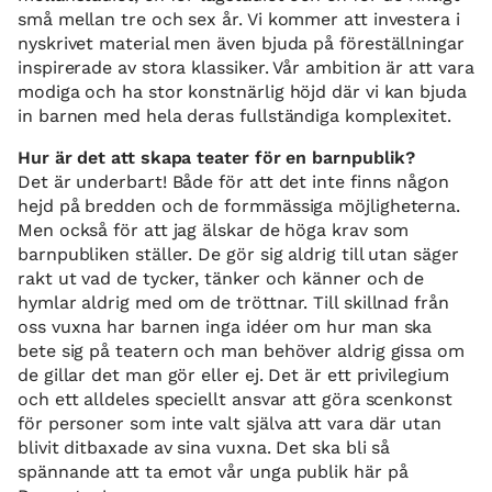
små mellan tre och sex år. Vi kommer att investera i
nyskrivet material men även bjuda på föreställningar
inspirerade av stora klassiker. Vår ambition är att vara
modiga och ha stor konstnärlig höjd där vi kan bjuda
in barnen med hela deras fullständiga komplexitet.
Hur är det att skapa teater för en barnpublik?
Det är underbart! Både för att det inte finns någon
hejd på bredden och de formmässiga möjligheterna.
Men också för att jag älskar de höga krav som
barnpubliken ställer. De gör sig aldrig till utan säger
rakt ut vad de tycker, tänker och känner och de
hymlar aldrig med om de tröttnar. Till skillnad från
oss vuxna har barnen inga idéer om hur man ska
bete sig på teatern och man behöver aldrig gissa om
de gillar det man gör eller ej. Det är ett privilegium
och ett alldeles speciellt ansvar att göra scenkonst
för personer som inte valt själva att vara där utan
blivit ditbaxade av sina vuxna. Det ska bli så
spännande att ta emot vår unga publik här på