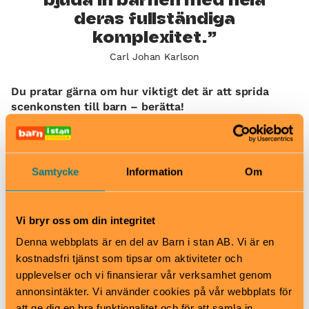
bjuda in barnen med hela
deras fullständiga
komplexitet.
Carl Johan Karlson
Du pratar gärna om hur viktigt det är att sprida
scenkonsten till barn – berätta!
Det är superangeläget med kultur och teater för
barn och unga, inte minst i den komplicerade tid vi
befinner oss i nu. För det finns en slags släktskap
Samtycke
Information
Om
mellan teatern och det demokratiska. Jag tänker att
vi har ett jättestort ansvar att sprida scenkonst även
till de barn som befinner sig allra längst bort från
Vi bryr oss om din integritet
teatern, så som jag själv var en gång i min barndom.
Dramaten är ett guldigt hus som kan upplevas som
Denna webbplats är en del av Barn i stan AB. Vi är en
väldigt otillgängligt om man inte har en naturlig väg
kostnadsfri tjänst som tipsar om aktiviteter och
in dit, så vi har ett ansvar att tillgängliggöra det och
upplevelser och vi finansierar vår verksamhet genom
sänka trösklarna. Därför är vår första föreställning
annonsintäkter. Vi använder cookies på vår webbplats för
faktiskt en klassrumsföreställning där vi åker ut till
att ge dig en bra funktionalitet och för att samla in