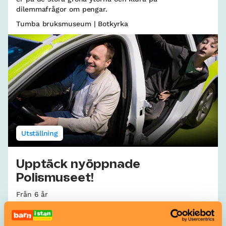
dilemmafrågor om pengar.
Tumba bruksmuseum | Botkyrka
Utställning
Upptäck nyöppnade
Polismuseet!
Från 6 år
Nu kan DU vandra i polisers fotspår, från 1850 till idag.
Passa på att prova uniformen eller varför inte