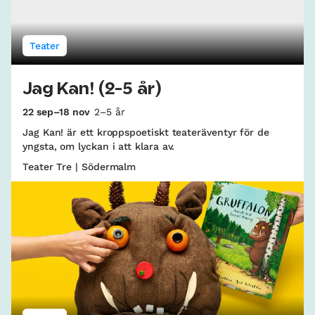
Teater
Jag Kan! (2-5 år)
22 sep–18 nov
2–5 år
Jag Kan! är ett kroppspoetiskt teateräventyr för de
yngsta, om lyckan i att klara av.
Teater Tre | Södermalm