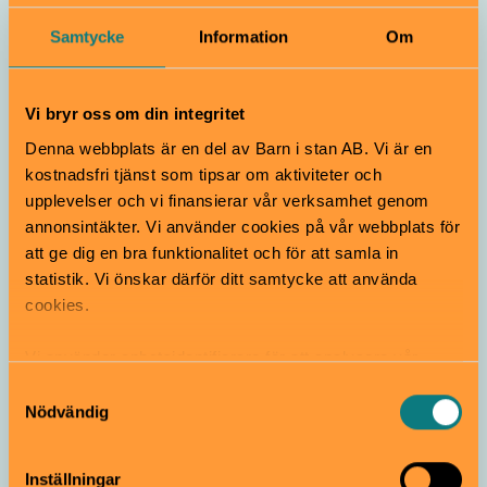
polisbilen? Testa om du kan skilja äkta från falskt!
Samtycke
Information
Om
Polismuseet | Gärdet
Vi bryr oss om din integritet
Denna webbplats är en del av Barn i stan AB. Vi är en
kostnadsfri tjänst som tipsar om aktiviteter och
upplevelser och vi finansierar vår verksamhet genom
annonsintäkter. Vi använder cookies på vår webbplats för
att ge dig en bra funktionalitet och för att samla in
Bebisvänligt
statistik. Vi önskar därför ditt samtycke att använda
cookies.
Tom Tits för de allra minsta
Vi använder enhetsidentifierare för att analysera vår
0–2 år
trafik, anpassa innehållet och annonserna till användarna
Samtyckesval
Är du föräldraledig och vill vara i en kreativ och
samt tillhandahålla funktioner för sociala medier. Vi
Nödvändig
stimulerande miljö på dagtid? Ta med ditt barn till ett
vidarebefordrar även sådana identifierare och annan
hus fullt av upplevelser även för de allra yngsta.
information från din enhet till de sociala medier och
Inställningar
Tom Tits Experiment | Södertälje