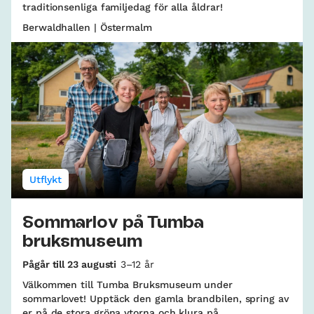
traditionsenliga familjedag för alla åldrar!
Berwaldhallen | Östermalm
Utflykt
Sommarlov på Tumba
bruksmuseum
Pågår till 23 augusti
3–12 år
Välkommen till Tumba Bruksmuseum under
sommarlovet! Upptäck den gamla brandbilen, spring av
er på de stora gröna ytorna och klura på