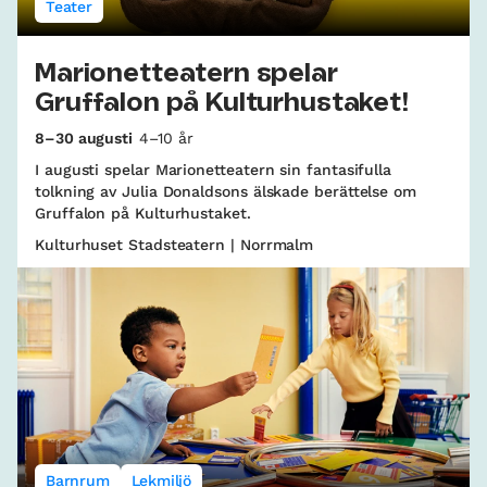
Teater
Marionetteatern spelar
Gruffalon på Kulturhustaket!
8–30 augusti
4–10 år
I augusti spelar Marionetteatern sin fantasifulla
tolkning av Julia Donaldsons älskade berättelse om
Gruffalon på Kulturhustaket.
Kulturhuset Stadsteatern | Norrmalm
Barnrum
Lekmiljö