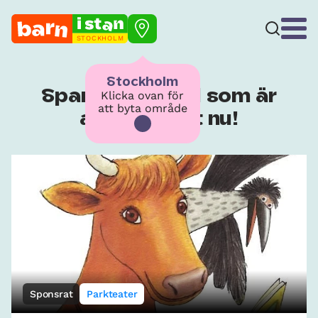
STOCKHOLM
Stockholm
Spana in allt kul som är
Klicka ovan för
att byta område
aktuellt just nu!
Sponsrat
Parkteater