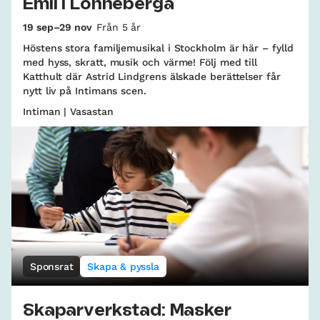
Emil i Lönneberga
19 sep–29 nov
Från 5 år
Höstens stora familjemusikal i Stockholm är här – fylld
med hyss, skratt, musik och värme! Följ med till
Katthult där Astrid Lindgrens älskade berättelser får
nytt liv på Intimans scen.
Intiman | Vasastan
Sponsrat
Skapa & pyssla
Skaparverkstad: Masker