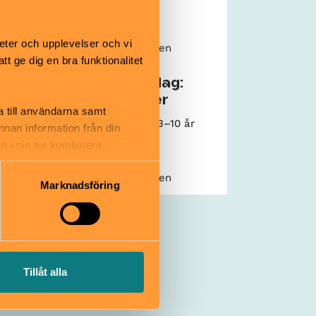
Kulturhuset
eter och upplevelser och vi
äldraledig
Dieselverkstaden
 ge dig en bra funktionalitet
Familjelördag:
Blomdanser
a till användarna samt
26 september
3–10 år
annan information från din
n i sin tur kombinera
 du har använt deras tjänster.
Kulturhuset
ns
Dieselverkstaden
Marknadsföring
Tillåt alla