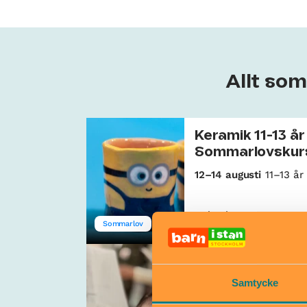
Allt so
Keramik 11-13 år
Sommarlovskur
12–14 augusti
11–13 år
Kulturhuset
Sommarlov
Dieselverkstaden
Sång för
föräldralediga
Samtycke
2 sep–7 okt
0–2 år