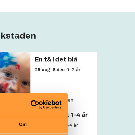
rkstaden
En tå i det blå
25 aug–8 dec
0–2 år
Kulturhuset
äldraledig
Dieselverkstaden
Barnrytmik 1-4 år
Om
4 sep–11 dec
1–4 år