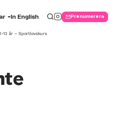
Prenumerera
ar
In English
1-13 år – Sportlovskurs
nte