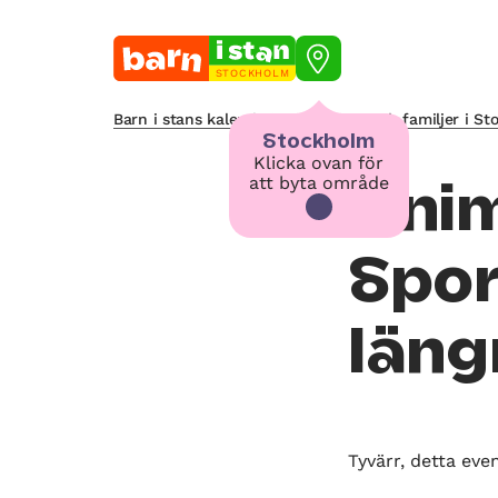
STOCKHOLM
Barn i stans kalendarium för barn och familjer i S
Stockholm
Klicka ovan för
att byta område
Anim
Spor
läng
Tyvärr, detta eve