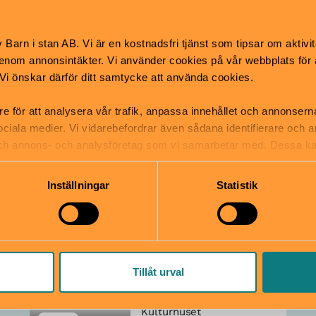
Kulturhuset
Barn i stan AB. Vi är en kostnadsfri tjänst som tipsar om aktivit
Kurs med bebis
För
Dieselverkstaden
nom annonsintäkter. Vi använder cookies på vår webbplats för att
k. Vi önskar därför ditt samtycke att använda cookies.
Familjekeramik
12 sep–7 nov
Från 5 år
re för att analysera vår trafik, anpassa innehållet och annonsern
 sociala medier. Vi vidarebefordrar även sådana identifierare och 
 och annons- och analysföretag som vi samarbetar med. Dessa ka
mation som du har tillhandahållit eller som de har samlat in när
Kulturhuset
Workshop
Da
Dieselverkstaden
Inställningar
Statistik
Saffransmysterie
t, Lassemajas
detektivbyrå
6 december
4–9 år
Tillåt urval
Kulturhuset