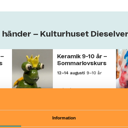
m händer – Kulturhuset Dieselve
 –
Keramik 9-10 år –
s
Sommarlovskurs
12–14 augusti
9–10 år
Kulturhuset
Sommarlov
För
Dieselverkstaden
Barnrytmik 6-18
månader
Information
4 sep–20 nov
0–1 år