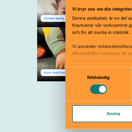
Vi bryr oss om din integritet
Kulturhuset
Denna webbplats är en del av 
Föräldraledig
Dieselverkstaden
finansierar vår verksamhet ge
och för att samla in statisti
Bebisrytmik för
de allra minsta
Vi använder enhetsidentifiera
4 sep–20 nov
0 år
tillhandahålla funktioner för
enhet till de sociala medier
informationen med annan infor
Kulturhuset
Samtyckesval
Kurs med bebis
Dieselverkstaden
Nödvändig
Avvisa