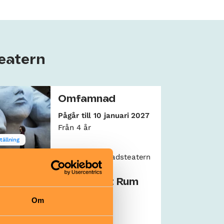
teatern
Omfamnad
Pågår till 10 januari 2027
Från 4 år
tällning
pa & pyssla
Kulturhuset Stadsteatern
Biblioteket Rum
för Barn
Om
Gratis
0–9 år