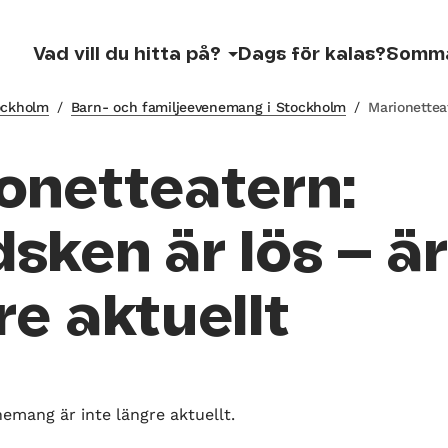
Vad vill du hitta på?
Dags för kalas?
Somm
tockholm
/
Barn- och familjeevenemang i Stockholm
/
Marionettea
onetteatern:
sken är lös – är
re aktuellt
nemang är inte längre aktuellt.