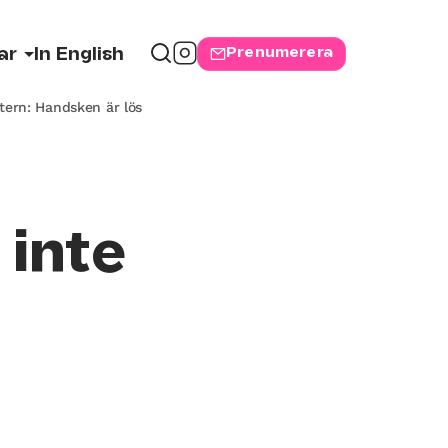
Prenumerera
ar
In English
tern: Handsken är lös
 inte