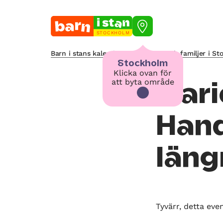
STOCKHOLM
Barn i stans kalendarium för barn och familjer i S
Stockholm
Klicka ovan för
att byta område
Mari
Hand
läng
Tyvärr, detta eve