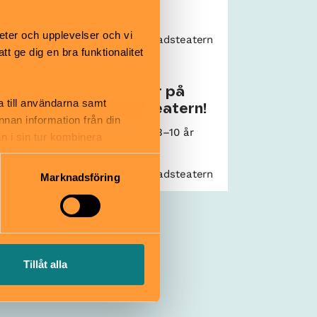
eter och upplevelser och vi
liotek
Kulturhuset Stadsteatern
 ge dig en bra funktionalitet
Hundliv
gästspelar på
a till användarna samt
Marionetteatern!
annan information från din
5–30 oktober
3–10 år
n i sin tur kombinera
 du har använt deras tjänster.
ter
Kulturhuset Stadsteatern
Marknadsföring
Tillåt alla