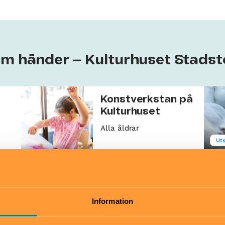
om händer – Kulturhuset Stads
Konstverkstan på
Kulturhuset
Alla åldrar
Uts
Verkstad & ateljé
Ska
ern
Kulturhuset Stadsteatern
ns
Marionetteatern
spelar Gruffalon
Information
på Kulturhustaket!
8–30 augusti
4–10 år