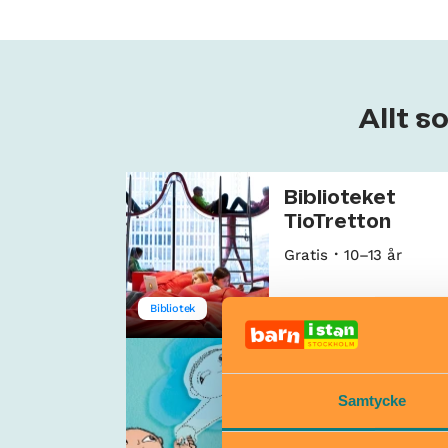
Allt s
Biblioteket
TioTretton
Gratis
10–13 år
Bibliotek
Kulturhuset Stadsteat
Knattebio: Alfo
och hemlige
Samtycke
Mållgan
9 aug–29 nov
2–5 år