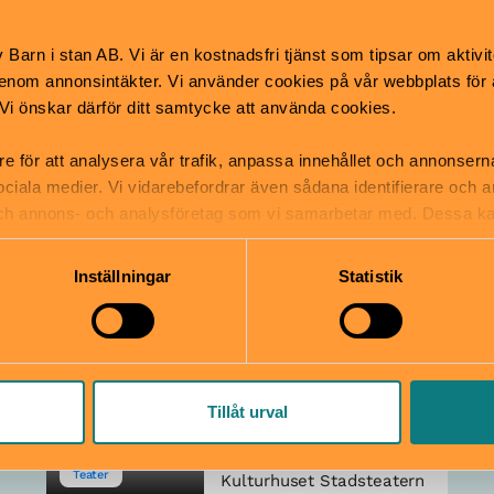
Barn i stan AB. Vi är en kostnadsfri tjänst som tipsar om aktivit
Teater
Bib
ern
Kulturhuset Stadsteatern
nom annonsintäkter. Vi använder cookies på vår webbplats för att
k. Vi önskar därför ditt samtycke att använda cookies.
n:
Kåldolmar & Club
Killers
re för att analysera vår trafik, anpassa innehållet och annonsern
26 sep–18 okt
Alla åldrar
 sociala medier. Vi vidarebefordrar även sådana identifierare och 
 och annons- och analysföretag som vi samarbetar med. Dessa ka
mation som du har tillhandahållit eller som de har samlat in när
Konsert
Tea
ern
Kulturhuset Stadsteatern
Inställningar
Statistik
Marionetteatern:
Nils Holgersson
6 dec–10 jan 2027
Tillåt urval
Från 7 år
Dockteater
Teater
Kulturhuset Stadsteatern