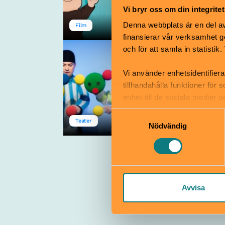
Vi bryr oss om din integritet
Denna webbplats är en del av 
Film
Kulturhuset Stadsteat
finansierar vår verksamhet ge
och för att samla in statisti
Marionetteater
Da-Da-Da
Vi använder enhetsidentifiera
21 aug–11 sep
0–1 år
tillhandahålla funktioner för
enhet till de sociala medier
informationen med annan infor
Samtyckesval
Teater
Kulturhuset Stadsteat
Nödvändig
Avvisa