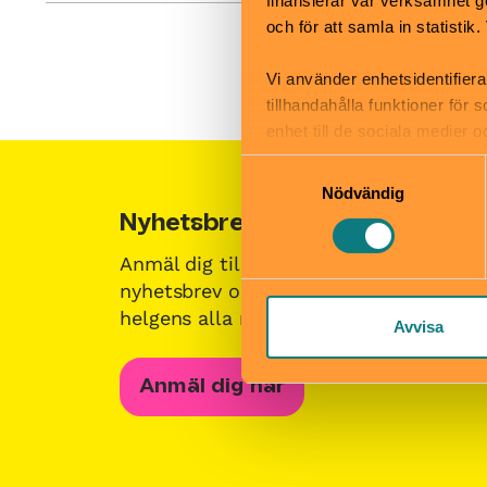
finansierar vår verksamhet ge
och för att samla in statisti
Vi använder enhetsidentifiera
tillhandahålla funktioner för
enhet till de sociala medier
informationen med annan infor
Samtyckesval
Nödvändig
Nyhetsbrevet Helgkoll
Soci
Anmäl dig till vårt populära
Följ 
nyhetsbrev och få koll på
Faceb
helgens alla roligheter!
Avvisa
Anmäl dig här