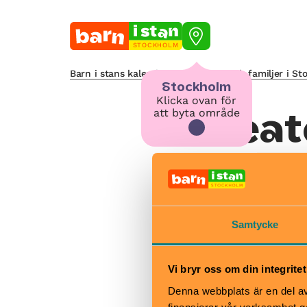
STOCKHOLM
Barn i stans kalendarium för barn och familjer i S
Stockholm
Klicka ovan för
att byta område
Teat
ROLL
aktu
Samtycke
Vi bryr oss om din integritet
Tyvärr, detta eve
Denna webbplats är en del av 