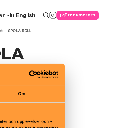
Prenumerera
ar
In English
et – SPOLA ROLL!
OLA
re
Om
eter och upplevelser och vi