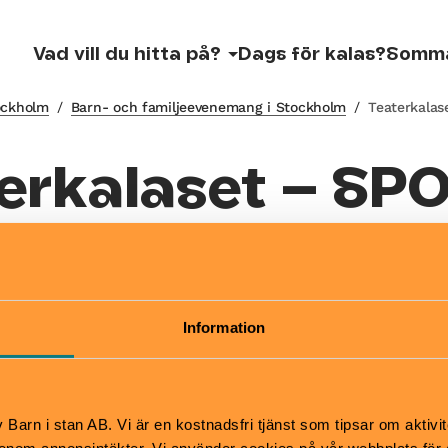
Vad vill du hitta på?
Dags för kalas?
Somm
tockholm
/
Barn- och familjeevenemang i Stockholm
/
Teaterkalas
erkalaset – SP
! – är inte läng
ellt
Information
nemang är inte längre aktuellt.
Barn i stan AB. Vi är en kostnadsfri tjänst som tipsar om aktivit