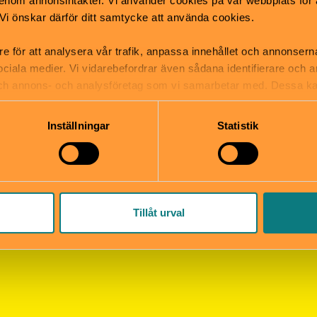
nom annonsintäkter. Vi använder cookies på vår webbplats för att
ANNONSER:
k. Vi önskar därför ditt samtycke att använda cookies.
re för att analysera vår trafik, anpassa innehållet och annonsern
 sociala medier. Vi vidarebefordrar även sådana identifierare och 
 och annons- och analysföretag som vi samarbetar med. Dessa ka
mation som du har tillhandahållit eller som de har samlat in när
Inställningar
Statistik
ala medier
Om oss
oss på Instagram,
Om Barn i stan
ook och TikTok!
Kontakta redaktionen
Tillåt urval