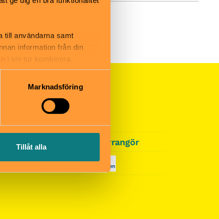
 ge dig en bra funktionalitet
a till användarna samt
annan information från din
n i sin tur kombinera
 du har använt deras tjänster.
Marknadsföring
Arrangör?
Annonsera
Logga in som arrangör
Tillåt alla