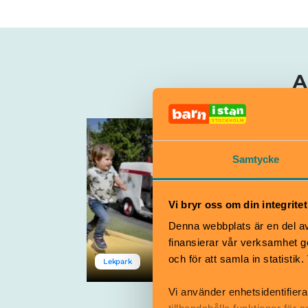
A
Lek loss bland
bananerna i
Samtycke
Banankontakt!
2–11 år
Vi bryr oss om din integritet
Denna webbplats är en del av 
finansierar vår verksamhet ge
och för att samla in statisti
Lekpark
Åbergs Museum
Vi använder enhetsidentifiera