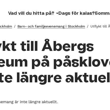
Vad vill du hitta på?
Dags för kalas?
Somm
tockholm
/
Barn- och familjeevenemang i Stockholm
/
Utflykt til
ykt till Åbergs
um på påsklov
nte längre aktuel
nemang är inte längre aktuellt.