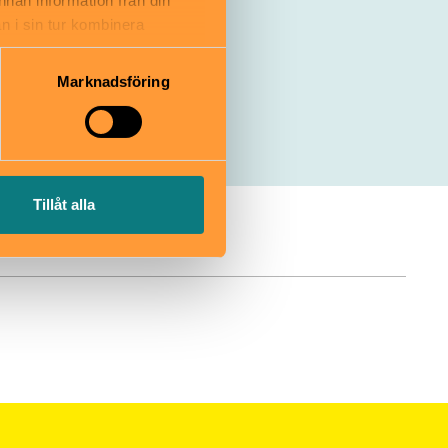
annan information från din
n i sin tur kombinera
 du har använt deras tjänster.
Marknadsföring
Tillåt alla