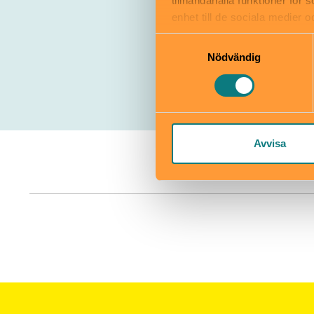
tillhandahålla funktioner för
enhet till de sociala medier
informationen med annan infor
Samtyckesval
Nödvändig
Avvisa