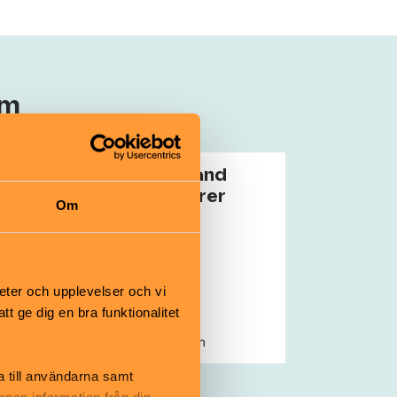
um
Bildjakt bland
Disneyfigurer
Om
5–12 år
eter och upplevelser och vi
 ge dig en bra funktionalitet
nspår
Åbergs Museum
a till användarna samt