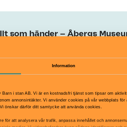
llt som händer – Åbergs Muse
Rune Andréasson
– världens
Information
starkaste
utställning
Pågår till 27 september
3–10 år
Barn i stan AB. Vi är en kostnadsfri tjänst som tipsar om aktivit
nom annonsintäkter. Vi använder cookies på vår webbplats för att
k. Vi önskar därför ditt samtycke att använda cookies.
Utställning
Bar
Åbergs Museum
re för att analysera vår trafik, anpassa innehållet och annonsern
Trazankojan