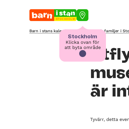
STOCKHOLM
Barn i stans kalendarium för barn och familjer i S
Stockholm
Klicka ovan för
att byta område
Utfl
muse
är i
Tyvärr, detta eve