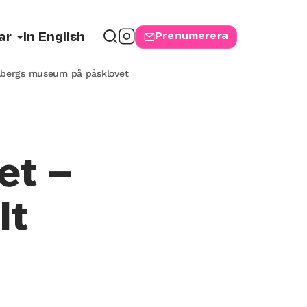
Prenumerera
ar
In English
l Åbergs museum på påsklovet
et –
lt