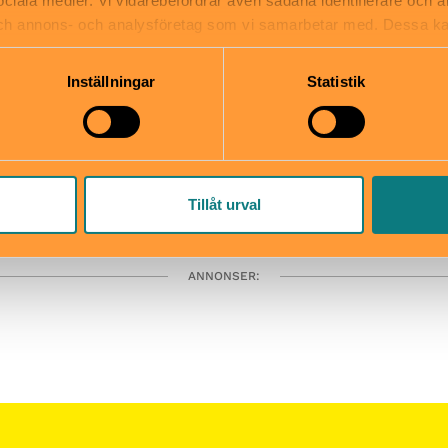
 sociala medier. Vi vidarebefordrar även sådana identifierare och 
3–12 år
 och annons- och analysföretag som vi samarbetar med. Dessa ka
mation som du har tillhandahållit eller som de har samlat in när
Inställningar
Statistik
Barnrum
Åbergs Museum
Tillåt urval
ANNONSER: