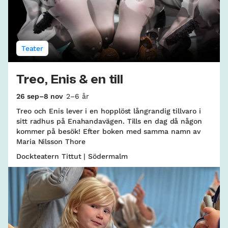
Teater
Treo, Enis & en till
26 sep–8 nov
2–6 år
Treo och Enis lever i en hopplöst långrandig tillvaro i
sitt radhus på Enahandavägen. Tills en dag då någon
kommer på besök! Efter boken med samma namn av
Maria Nilsson Thore
Dockteatern Tittut | Södermalm