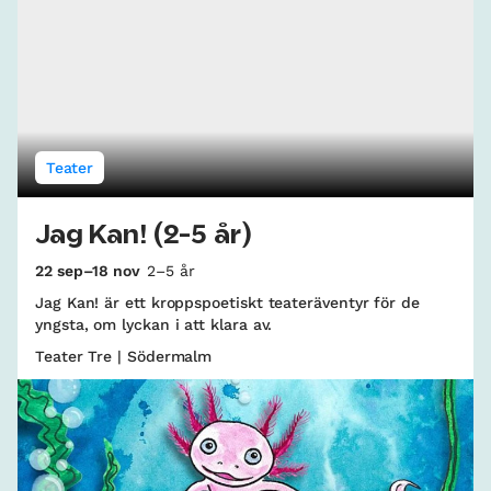
Teater
Jag Kan! (2-5 år)
22 sep–18 nov
2–5 år
Jag Kan! är ett kroppspoetiskt teateräventyr för de
yngsta, om lyckan i att klara av.
Teater Tre | Södermalm