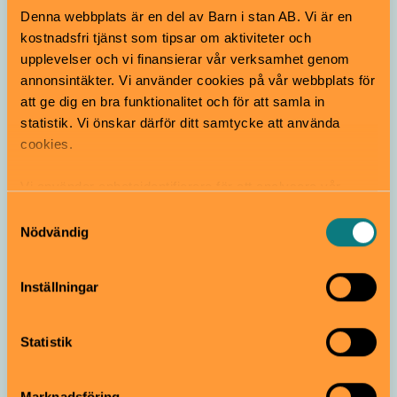
I höst gör Club Killers en konsertserie i Hörsalen med
Denna webbplats är en del av Barn i stan AB. Vi är en
musiken från Nationalteaterns kultklassiker "Kåldolmar
kostnadsfri tjänst som tipsar om aktiviteter och
& kalsipper". En klubbig fest för alla åldrar!
upplevelser och vi finansierar vår verksamhet genom
Kulturhuset Stadsteatern | Norrmalm
annonsintäkter. Vi använder cookies på vår webbplats för
att ge dig en bra funktionalitet och för att samla in
statistik. Vi önskar därför ditt samtycke att använda
cookies.
Vi använder enhetsidentifierare för att analysera vår
trafik, anpassa innehållet och annonserna till användarna
Samtyckesval
samt tillhandahålla funktioner för sociala medier. Vi
Nödvändig
vidarebefordrar även sådana identifierare och annan
Dans
information från din enhet till de sociala medier och
Inställningar
annons- och analysföretag som vi samarbetar med.
Häpp!
Dessa kan i sin tur kombinera informationen med annan
information som du har tillhandahållit eller som de har
10–14 november
2–5 år
Statistik
samlat in när du har använt deras tjänster.
En finstämd och varm dansföreställning för barn från 2
år!
Marknadsföring