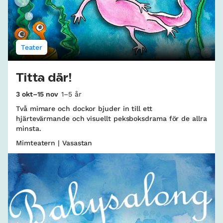
Teater
Titta där!
3 okt–15 nov
1–5 år
Två mimare och dockor bjuder in till ett
hjärtevärmande och visuellt peksboksdrama för de allra
minsta.
Mimteatern | Vasastan