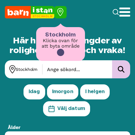
STOCKHOLM
Stockholm
Här hittar du mängder av
Klicka ovan för
att byta område
roligheter – välj och vraka!
Stockholm
Idag
Imorgon
I helgen
Välj datum
Ålder