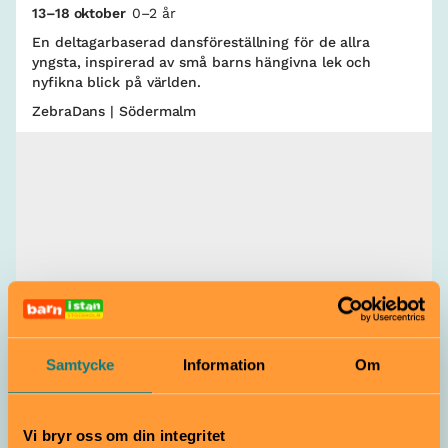
13–18 oktober
0–2 år
En deltagarbaserad dansföreställning för de allra
yngsta, inspirerad av små barns hängivna lek och
nyfikna blick på världen.
ZebraDans | Södermalm
Konsert
Samtycke
Information
Om
Kåldolmar & Club Killers
26 sep–18 okt
Alla åldrar
Vi bryr oss om din integritet