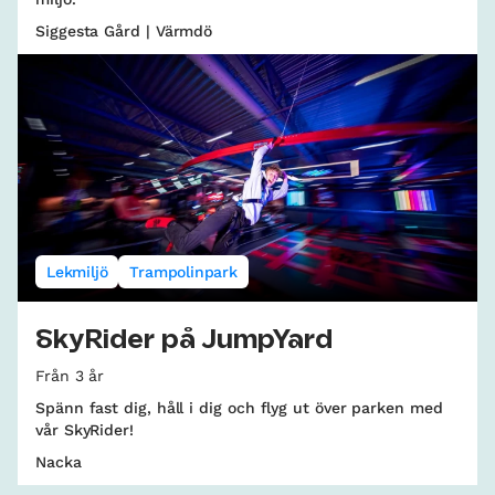
Siggesta Gård | Värmdö
Lekmiljö
Trampolinpark
SkyRider på JumpYard
Från 3 år
Spänn fast dig, håll i dig och flyg ut över parken med
vår SkyRider!
Nacka