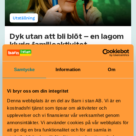
Utställning
Dyk utan att bli blöt – en lagom
klurig familjeaktivitet
Från 7 år
I museets familjeuppdrag får ni dyka ner och
Samtycke
Information
Om
undersöka havets botten med hjälp av VR. Vad är det
för ett skepp du hittat? Efter ni fotograferat och tagit
prover under ytan börjar detektivarbetet. Ni jobbar som
riktiga marinarkeologer.
Vi bryr oss om din integritet
Vrak | Djurgården
Denna webbplats är en del av Barn i stan AB. Vi är en
kostnadsfri tjänst som tipsar om aktiviteter och
upplevelser och vi finansierar vår verksamhet genom
annonsintäkter. Vi använder cookies på vår webbplats för
att ge dig en bra funktionalitet och för att samla in