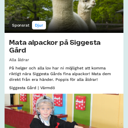
Sponsrat
Djur
Mata alpackor på Siggesta
Gård
Alla åldrar
På helger och alla lov har ni möjlighet att komma
riktigt nära Siggesta Gårds fina alpackor! Mata dem
direkt från era händer. Poppis för alla åldrar!
Siggesta Gård | Värmdö