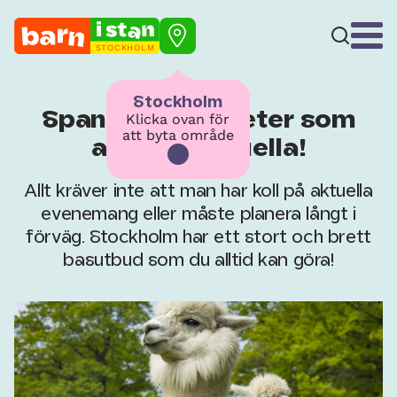
STOCKHOLM
Stockholm
Spana in aktiviteter som
Klicka ovan för
att byta område
alltid är aktuella!
Allt kräver inte att man har koll på aktuella
evenemang eller måste planera långt i
förväg. Stockholm har ett stort och brett
basutbud som du alltid kan göra!