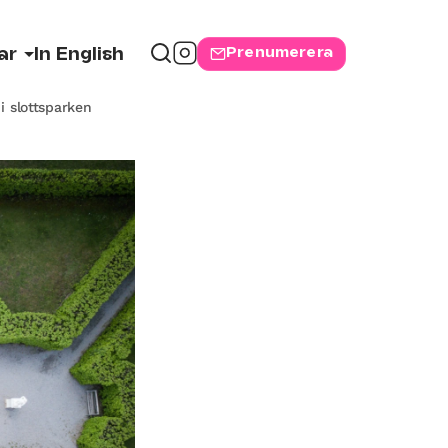
Prenumerera
ar
In English
i slottsparken