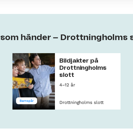
t som händer – Drottningholms s
Bildjakter på
Drottningholms
slott
4–12 år
Barnspår
Drottningholms slott