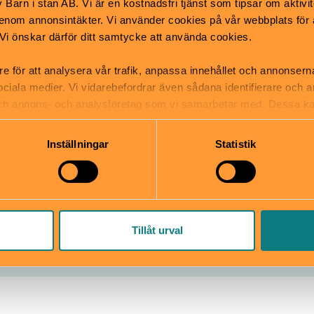
Barn i stan AB. Vi är en kostnadsfri tjänst som tipsar om aktivit
Drottningholm.
nom annonsintäkter. Vi använder cookies på vår webbplats för att
k. Vi önskar därför ditt samtycke att använda cookies.
re för att analysera vår trafik, anpassa innehållet och annonsern
 sociala medier. Vi vidarebefordrar även sådana identifierare och 
 och annons- och analysföretag som vi samarbetar med. Dessa ka
mation som du har tillhandahållit eller som de har samlat in när
holms slott
Inställningar
Statistik
olm, Ekerö
info.drottningholms-slott@roya
slotten.se/vara-
08-402 61 00
ottningholms-slott.html
Tillåt urval