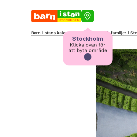
STOCKHOLM
Barn i stans kalendarium för barn och familjer i S
Stockholm
Klicka ovan för
att byta område