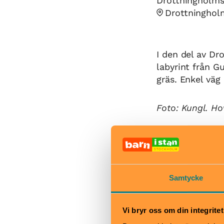
Drottningholms
Drottninghol
I den del av Dr
labyrint från Gu
gräs. Enkel väg 
Foto: Kungl. Ho
När
Drottningholms
året runt
Samtycke
Bra att veta
Okej med ma
Vi bryr oss om din integritet
Hiss och ra