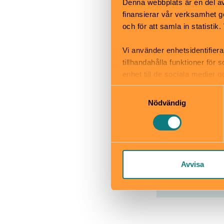
Denna webbplats är en del av 
Kafé
finansierar vår verksamhet ge
Restaurang
och för att samla in statisti
Skötbord
Vi använder enhetsidentifiera
tillhandahålla funktioner för
enhet till de sociala medier
informationen med annan infor
Samtyckesval
Drottning
Nödvändig
Drottningh
www.kungliga
besoksmal/dr
Avvisa
Läs mer