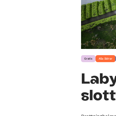
Gratis
Alla åldrar
Laby
slot