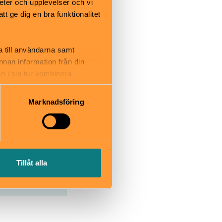
eter och upplevelser och vi
 ge dig en bra funktionalitet
a till användarna samt
annan information från din
n i sin tur kombinera
 du har använt deras tjänster.
Marknadsföring
lcourt.se
Tillåt alla