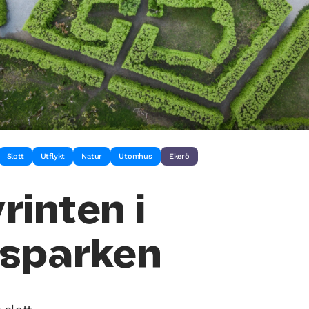
Slott
Utflykt
Natur
Utomhus
Ekerö
rinten i
tsparken