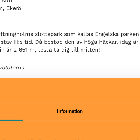
 slott
m, Ekerö
ottningholms slottspark som kallas Engelska parken
stav III:s tid. Då bestod den av höga häckar, idag är
in är 2 651 m, testa ta dig till mitten!
vstaterna
Pris
 slottspark är öppen
Fri entré till slottsparken
Information
Hitta hit
tsäck
T-bana till Brommaplan oc
mper
buss 176-177 eller 301-323 t