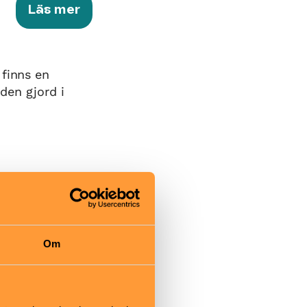
Läs mer
 finns en
 den gjord i
Om
h därefter
ill