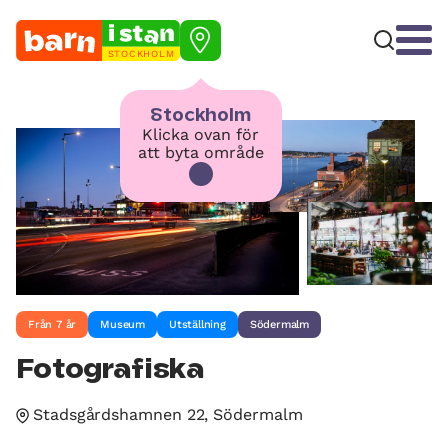
STOCKHOLM
Stockholm
Klicka ovan för
att byta område
Från 7 år
Museum
Utställning
Södermalm
Fotografiska
Stadsgårdshamnen 22, Södermalm