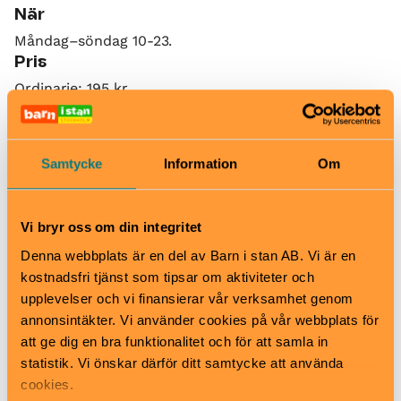
När
Måndag–söndag 10-23.
Pris
Ordinarie: 195 kr
Seniorer/studenter: 165 kr
Fri entré: 0-16 år
Samtycke
Information
Om
Som medlem kan du besöka oss hur ofta du vill
Bra att veta
Okej med matsäck
Vi bryr oss om din integritet
Hiss och ramper
Kafé
Denna webbplats är en del av Barn i stan AB. Vi är en
Restaurang
kostnadsfri tjänst som tipsar om aktiviteter och
Skötbord
upplevelser och vi finansierar vår verksamhet genom
Hitta hit
annonsintäkter. Vi använder cookies på vår webbplats för
Tio minuters promenad från Slussen.
att ge dig en bra funktionalitet och för att samla in
statistik. Vi önskar därför ditt samtycke att använda
cookies.