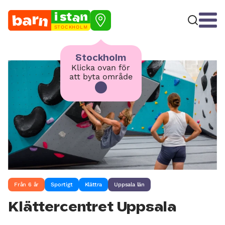
STOCKHOLM
Stockholm
Klicka ovan för
att byta område
Från 6 år
Sportigt
Klättra
Uppsala län
Klättercentret Uppsala