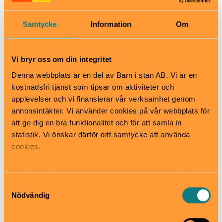
Vill du hellre testa klättring med rep direkt kan du
boka en ”Prova på”-kurs, där instruktören tar hand
om säkerheten så du kan fokusera på att klättra så
Samtycke
Information
Om
högt du vågar. Klättercentret har även kurser om du
vill fortsätta utvecklas.
Vi bryr oss om din integritet
När
Denna webbplats är en del av Barn i stan AB. Vi är en
Måndag-Torsdag: kl 11-22
kostnadsfri tjänst som tipsar om aktiviteter och
Fredag: kl 9-22
upplevelser och vi finansierar vår verksamhet genom
Helger: kl 10-20
annonsintäkter. Vi använder cookies på vår webbplats för
Se hemsida för avvikande öppettider!
att ge dig en bra funktionalitet och för att samla in
statistik. Vi önskar därför ditt samtycke att använda
Pris
cookies.
Se hemsida för priser
Bra att veta
Vi använder enhetsidentifierare för att analysera vår
Okej med matsäck
trafik, anpassa innehållet och annonserna till användarna
Samtyckesval
Hiss och ramper
samt tillhandahålla funktioner för sociala medier. Vi
Nödvändig
Kafé
vidarebefordrar även sådana identifierare och annan
Restaurang
information från din enhet till de sociala medier och
Skötbord