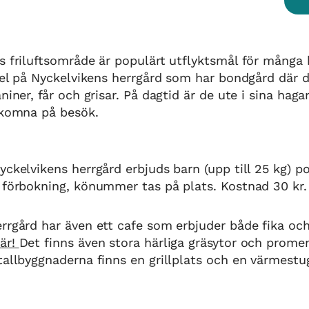
s friluftsområde är populärt utflyktsmål för många
 del på Nyckelvikens herrgård som har bondgård där d
niner, får och grisar. På dagtid är de ute i sina hagar.
älkomna på besök.
yckelvikens herrgård erbjuds barn (upp till 25 kg) p
 förbokning, könummer tas på plats. Kostnad 30 kr.
rrgård har även ett cafe som erbjuder både fika oc
är!
Det finns även stora härliga gräsytor och prome
tallbyggnaderna finns en grillplats och en värmestu