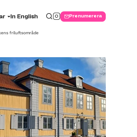
Prenumerera
ar
In English
kens friluftsområde