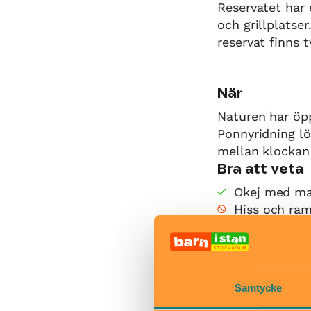
Reservatet har 
och grillplatse
reservat finns 
När
Naturen har öpp
Ponnyridning l
mellan klockan 
Bra att veta
Okej med ma
Hiss och ra
Kafé
Restaurang
Skötbord
Samtycke