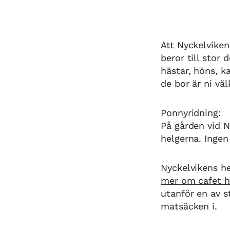
Att Nyckelviken
beror till stor
hästar, höns, ka
de bor är ni v
Ponnyridning:
På gården vid N
helgerna. Ingen
Nyckelvikens he
mer om cafet h
utanför en av s
matsäcken i.