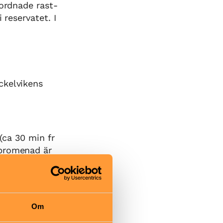
 ordnade rast-
 reservatet. I
ckelvikens
(ca 30 min fr
 promenad är
bil: ta av
aberg, sväng
.
Om