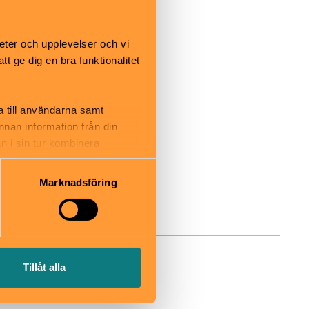
eter och upplevelser och vi
 ge dig en bra funktionalitet
a till användarna samt
annan information från din
n i sin tur kombinera
 du har använt deras tjänster.
Marknadsföring
Tillåt alla