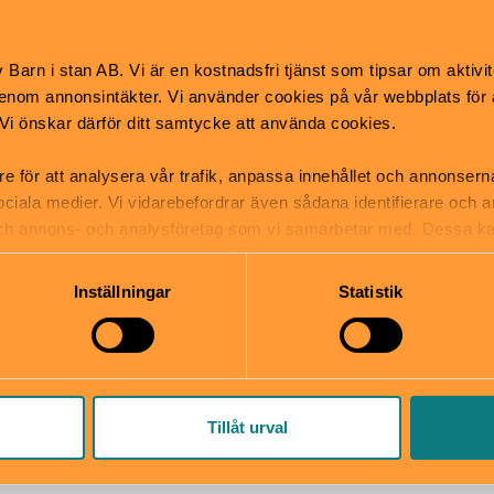
vägen, Nacka
info@nacka.se
Barn i stan AB. Vi är en kostnadsfri tjänst som tipsar om aktivit
nom annonsintäkter. Vi använder cookies på vår webbplats för att
e
08-718 80 00
k. Vi önskar därför ditt samtycke att använda cookies.
bplats
re för att analysera vår trafik, anpassa innehållet och annonsern
 sociala medier. Vi vidarebefordrar även sådana identifierare och 
 och annons- och analysföretag som vi samarbetar med. Dessa ka
mation som du har tillhandahållit eller som de har samlat in när
Inställningar
Statistik
ANNONSER:
Tillåt urval