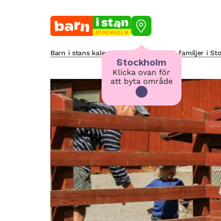
STOCKHOLM
Barn i stans kalendarium för barn och familjer i S
Stockholm
Klicka ovan för
att byta område