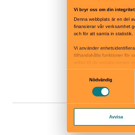
Vi bryr oss om din integritet
Nyckelviks
Denna webbplats är en del av 
finansierar vår verksamhet ge
www.nacka.s
och för att samla in statisti
Till web
Vi använder enhetsidentifiera
tillhandahålla funktioner för
enhet till de sociala medier
informationen med annan infor
Samtyckesval
Nödvändig
Avvisa