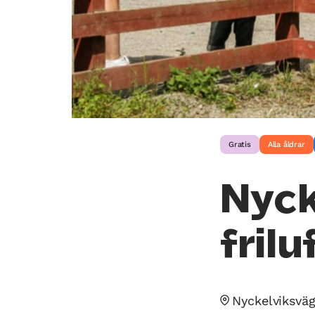
Gratis
Alla åldrar
Nyck
fril
Nyckelviksvä