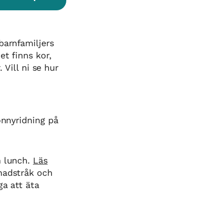
 barnfamiljers
et finns kor,
 Vill ni se hur
onnyridning på
h lunch.
Läs
nadstråk och
ga att äta