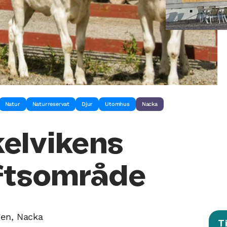
Natur
Naturreservat
Djur
Utomhus
Nacka
elvikens
uftsområde
gen, Nacka
T