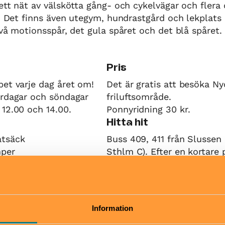
ett nät av välskötta gång- och cykelvägar och flera
r. Det finns även utegym, hundrastgård och lekplats i
två motionsspår, det gula spåret och det blå spåret.
Pris
et varje dag året om!
Det är gratis att besöka Ny
ördagar och söndagar
friluftsområde.
12.00 och 14.00.
Ponnyridning 30 kr.
Hitta hit
tsäck
Buss 409, 411 från Slussen 
mper
Sthlm C). Efter en kortare
du framme vid gården. Med 
från Värmdöleden mot Jarl
höger vid skylt Nyckelviken
Information