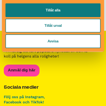
Barn i stans kalendarium för barn och familjer i Stockholm
/
Tillåt alla
Besöksmål för barn och familjer i Stockholm
/
Sundbybergs
simhall
Tillåt urval
Avvisa
Nyhetsbrevet Helgkoll
Anmäl dig till vårt populära nyhetsbrev och få
koll på helgens alla roligheter!
Anmäl dig här
Sociala medier
Följ oss på Instagram,
Facebook och TikTok!