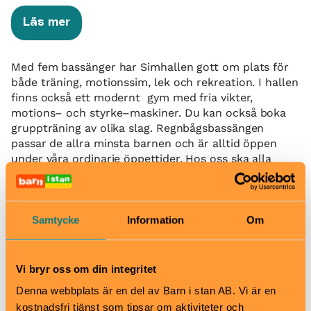
Läs mer
Med fem bassänger har Simhallen gott om plats för
både träning, motionssim, lek och rekreation. I hallen
finns också ett modernt gym med fria vikter,
motions– och styrke–maskiner. Du kan också boka
gruppträning av olika slag. Regnbågsbassängen
passar de allra minsta barnen och är alltid öppen
under våra ordinarie öppettider. Hos oss ska alla
känna sig trygga och bekväma. Därför är
Sundbybergs
simhall HBTQ-certifierad.
Samtycke
Information
Om
Välkomna.
När
Vi bryr oss om din integritet
Se hemsida för öppettider
Denna webbplats är en del av Barn i stan AB. Vi är en
Pris
kostnadsfri tjänst som tipsar om aktiviteter och