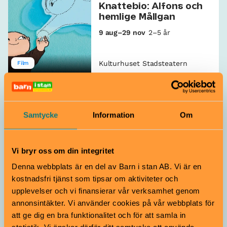
Knattebio: Alfons och
hemlige Mållgan
9 aug–29 nov
2–5 år
Kulturhuset Stadsteatern
Film
Marionetteatern spelar
Gruffalon på
Kulturhustaket!
Samtycke
Information
Om
8–30 augusti
4–10 år
Vi bryr oss om din integritet
Kulturhuset Stadsteatern
Teater
Denna webbplats är en del av Barn i stan AB. Vi är en
Biblioteket Rum för
kostnadsfri tjänst som tipsar om aktiviteter och
Barn
upplevelser och vi finansierar vår verksamhet genom
annonsintäkter. Vi använder cookies på vår webbplats för
Gratis
0–9 år
att ge dig en bra funktionalitet och för att samla in