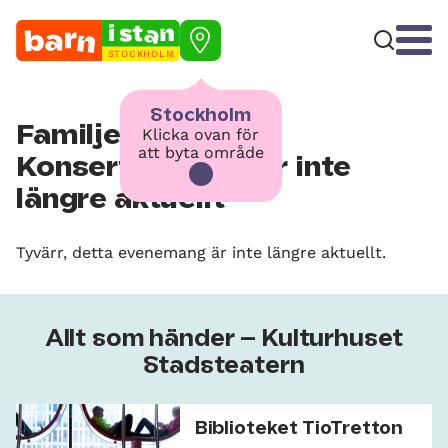
STOCKHOLM
Stockholm
Familjekonsert:
Klicka ovan för
att byta område
Konsertburkar – är inte
längre aktuellt
Tyvärr, detta evenemang är inte längre aktuellt.
Allt som händer – Kulturhuset
Stadsteatern
Biblioteket TioTretton