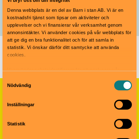
Vi bryr oss om din integritet
Denna webbplats är en del av Barn i stan AB. Vi är en
kostnadsfri tjänst som tipsar om aktiviteter och
Bonniers konsthall
Barnrum
upplevelser och vi finansierar vår verksamhet genom
annonsintäkter. Vi använder cookies på vår webbplats för
att ge dig en bra funktionalitet och för att samla in
statistik. Vi önskar därför ditt samtycke att använda
Barn i stans kalendarium för barn och familjer i Stockholm
/
Barn- och familjeevenemang i Stockholm
/
Figuren:
cookies.
Familjevisning
Vi använder enhetsidentifierare för att analysera vår
trafik, anpassa innehållet och annonserna till användarna
Samtyckesval
samt tillhandahålla funktioner för sociala medier. Vi
Nödvändig
vidarebefordrar även sådana identifierare och annan
Nyhetsbrevet Helgkoll
information från din enhet till de sociala medier och
Anmäl dig till vårt populära nyhetsbrev och få
Inställningar
annons- och analysföretag som vi samarbetar med.
koll på helgens alla roligheter!
Dessa kan i sin tur kombinera informationen med annan
information som du har tillhandahållit eller som de har
Statistik
samlat in när du har använt deras tjänster.
Anmäl dig här