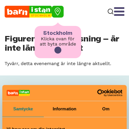
STOCKHOLM
Stockholm
Figuren: Familjevisning – är
Klicka ovan för
att byta område
inte längre aktuellt
Tyvärr, detta evenemang är inte längre aktuellt.
Allt som händer – Bonniers
konsthall
Samtycke
Information
Om
Hörnan
Gratis
0–12 år