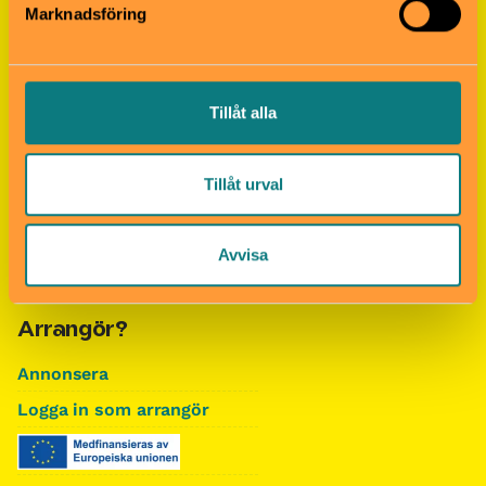
Marknadsföring
Sociala medier
Följ oss på Instagram,
Tillåt alla
Facebook och TikTok!
Om oss
Tillåt urval
Om Barn i stan
Avvisa
Kontakta redaktionen
Arrangör?
Annonsera
Logga in som arrangör