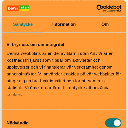
Bra att veta
Okej med matsäck
Hiss och ramper
Samtycke
Information
Om
Kafé
Restaurang
Skötbord
Vi bryr oss om din integritet
Hitta hit
Denna webbplats är en del av Barn i stan AB. Vi är en
Buss:
Buss 69 går från Centralen och Sergels torg till
kostnadsfri tjänst som tipsar om aktiviteter och
hållplats Djurgårdsbron.
upplevelser och vi finansierar vår verksamhet genom
Buss 67 går från Karlaplan till hållplats Nordiska
annonsintäkter. Vi använder cookies på vår webbplats för
museet/Vasamuseet.
att ge dig en bra funktionalitet och för att samla in
Buss 76 går från Slussen till hållplats Djurgårdsbron.
statistik. Vi önskar därför ditt samtycke att använda
cookies.
Spårvagn:
Linje 7 går från Norrmalmstorg till hållplats Nordiska
Vi använder enhetsidentifierare för att analysera vår
museet.
trafik, anpassa innehållet och annonserna till användarna
Samtyckesval
samt tillhandahålla funktioner för sociala medier. Vi
Nödvändig
Färja: