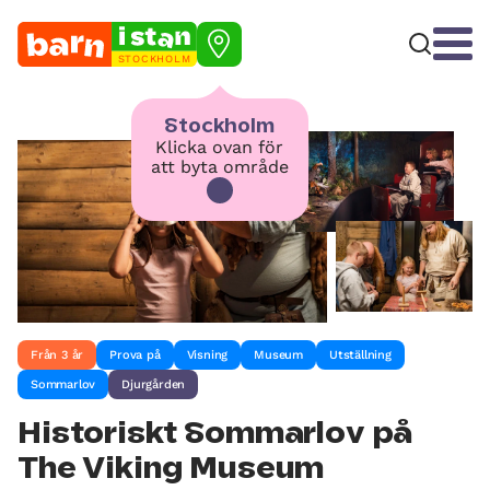
STOCKHOLM
Stockholm
Klicka ovan för
att byta område
Från 3 år
Prova på
Visning
Museum
Utställning
Sommarlov
Djurgården
Historiskt Sommarlov på
The Viking Museum