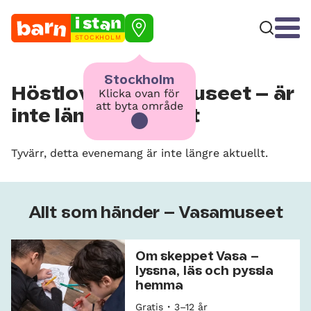
STOCKHOLM
Stockholm
Höstlov på Vasamuseet – är
Klicka ovan för
att byta område
inte längre aktuellt
Tyvärr, detta evenemang är inte längre aktuellt.
Allt som händer – Vasamuseet
Om skeppet Vasa –
lyssna, läs och pyssla
hemma
Gratis
3–12 år