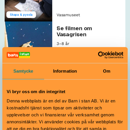
Vasamuseet
Skapa & pyssla
Se filmen om
Vasagrisen
3–8 år
Vasamuseet
Film
Barnspår
Samtycke
Information
Om
Pojken och skeppet: en
resa i det förflutna
8–12 år
Vi bryr oss om din integritet
Denna webbplats är en del av Barn i stan AB. Vi är en
kostnadsfri tjänst som tipsar om aktiviteter och
Vasamuseet
Audioguide
Museum
upplevelser och vi finansierar vår verksamhet genom
annonsintäkter. Vi använder cookies på vår webbplats för
Leta och lös uppgifter i
Familjespåret
att ge dig en bra funktionalitet och för att samla in