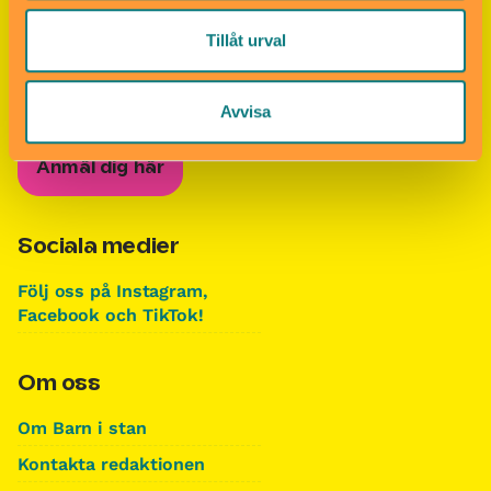
Tillåt urval
Nyhetsbrevet Helgkoll
Anmäl dig till vårt populära nyhetsbrev och få
koll på helgens alla roligheter!
Avvisa
Anmäl dig här
Sociala medier
Följ oss på Instagram,
Facebook och TikTok!
Om oss
Om Barn i stan
Kontakta redaktionen