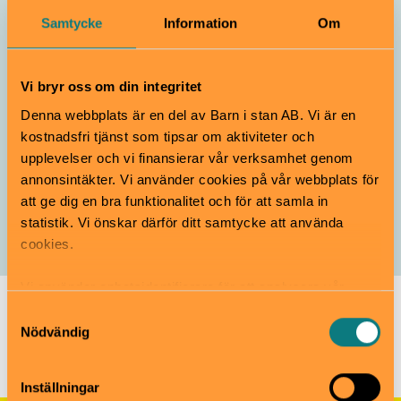
år
Samtycke
Information
Om
Gratis
Från 14 år
Marabouparken konsthall
Verkstad & ateljé
Vi bryr oss om din integritet
Denna webbplats är en del av Barn i stan AB. Vi är en
Konst workshop, 14-18
kostnadsfri tjänst som tipsar om aktiviteter och
år
upplevelser och vi finansierar vår verksamhet genom
Gratis
Från 14 år
annonsintäkter. Vi använder cookies på vår webbplats för
att ge dig en bra funktionalitet och för att samla in
statistik. Vi önskar därför ditt samtycke att använda
Marabouparken konsthall
Verkstad & ateljé
cookies.
Vi använder enhetsidentifierare för att analysera vår
trafik, anpassa innehållet och annonserna till användarna
Barn i stans kalendarium för barn och familjer i Stockholm
/
Samtyckesval
Barn- och familjeevenemang i Stockholm
/
Konst-kollo på
samt tillhandahålla funktioner för sociala medier. Vi
Nödvändig
Marabouparken, 10-13 år
vidarebefordrar även sådana identifierare och annan
information från din enhet till de sociala medier och
Inställningar
annons- och analysföretag som vi samarbetar med.