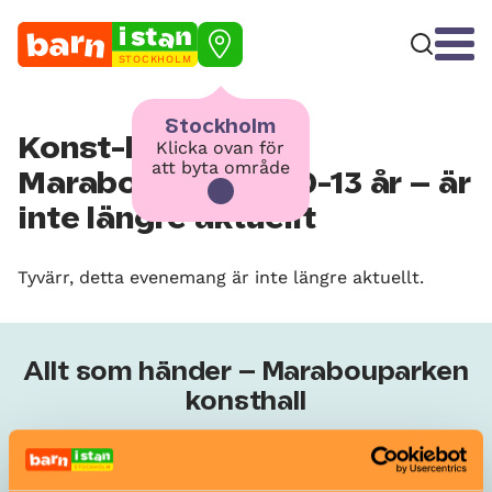
STOCKHOLM
Stockholm
Konst-kollo på
Klicka ovan för
att byta område
Marabouparken, 10-13 år – är
inte längre aktuellt
Tyvärr, detta evenemang är inte längre aktuellt.
Allt som händer – Marabouparken
konsthall
Konst workshop, 14-18