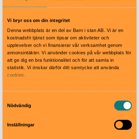
vill ge möjlighet för barn att springa en längre distans
än TCS Lilla Lidingöloppet utan att behöva tävla.
Därför kan du nu välja att anmäla dig till
Vi bryr oss om din integritet
motionsklassen FP-9-15 till samma pris. Läs mer och
Denna webbplats är en del av Barn i stan AB. Vi är en
anmäl här.
kostnadsfri tjänst som tipsar om aktiviteter och
upplevelser och vi finansierar vår verksamhet genom
När
annonsintäkter. Vi använder cookies på vår webbplats för
27 sep 2026
att ge dig en bra funktionalitet och för att samla in
Pris
statistik. Vi önskar därför ditt samtycke att använda
Se hemsidan för priser
cookies.
Bra att veta
Okej med matsäck
Vi använder enhetsidentifierare för att analysera vår
Hiss och ramper
trafik, anpassa innehållet och annonserna till användarna
Samtyckesval
Kafé
samt tillhandahålla funktioner för sociala medier. Vi
Nödvändig
Restaurang
vidarebefordrar även sådana identifierare och annan
Skötbord
information från din enhet till de sociala medier och
Hitta hit
Inställningar
annons- och analysföretag som vi samarbetar med.
Start- och målplats är på Grönsta Gärde.
Dessa kan i sin tur kombinera informationen med annan