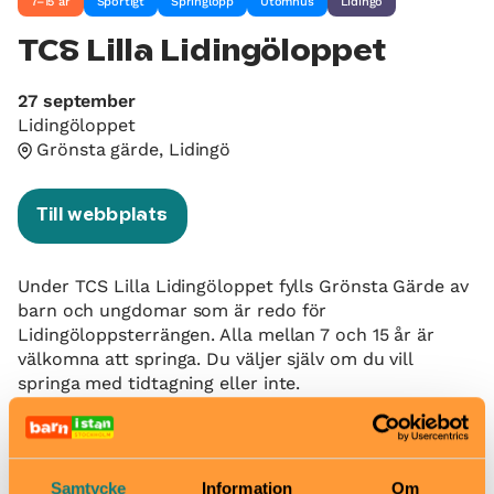
7–15 år
Sportigt
Springlopp
Utomhus
Lidingö
TCS Lilla Lidingöloppet
27 september
Lidingöloppet
Grönsta gärde, Lidingö
Till webbplats
Under TCS Lilla Lidingöloppet fylls Grönsta Gärde av
barn och ungdomar som är redo för
Lidingöloppsterrängen. Alla mellan 7 och 15 år är
välkomna att springa. Du väljer själv om du vill
springa med tidtagning eller inte.
Start- och målplats är på Grönsta Gärde.
För dig som vill springa längre men inte tävla!
Samtycke
Information
Om
Vi har adderat en ny klass för dig i åldern 9-15 år. Vi