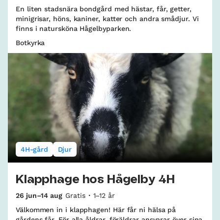
En liten stadsnära bondgård med hästar, får, getter,
minigrisar, höns, kaniner, katter och andra smådjur. Vi
finns i natursköna Hågelbyparken.
Botkyrka
4H-gård
Djur
Klapphage hos Hågelby 4H
26 jun–14 aug
Gratis
1–12 år
Välkommen in i klapphagen! Här får ni hälsa på
gårdens får. För alla åldrar, föräldrar ansvarar över sina