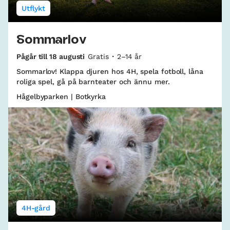
Utflykt
Sommarlov
Pågår till 18 augusti
Gratis
2–14 år
Sommarlov! Klappa djuren hos 4H, spela fotboll, låna
roliga spel, gå på barnteater och ännu mer.
Hågelbyparken | Botkyrka
4H-gård