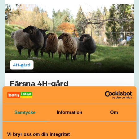
4H-gård
Färsna 4H-gård
Gratis
Alla åldrar
Vackert belägen 4H-gård, 2 km norr om Norrtälje, med
olika lantgårdsdjur som hästar, får, grisar och kaniner.
Samtycke
Information
Om
Under dagarna är du välkommen att titta på djuren. På
gården anordnar även läger på loven!
Norrtälje
Vi bryr oss om din integritet