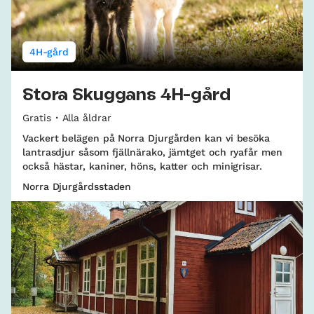
4H-gård
Stora Skuggans 4H-gård
Gratis
Alla åldrar
Vackert belägen på Norra Djurgården kan vi besöka
lantrasdjur såsom fjällnärako, jämtget och ryafår men
också hästar, kaniner, höns, katter och minigrisar.
Norra Djurgårdsstaden