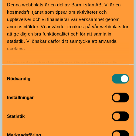
Denna webbplats är en del av Barn i stan AB. Vi är en
kostnadsfri tjänst som tipsar om aktiviteter och
upplevelser och vi finansierar vår verksamhet genom
annonsintäkter. Vi använder cookies på vår webbplats för
att ge dig en bra funktionalitet och för att samla in
statistik. Vi önskar därför ditt samtycke att använda
cookies.
4H-gård
Vi använder enhetsidentifierare för att analysera vår
trafik, anpassa innehållet och annonserna till användarna
Samtyckesval
Eolshälls 4H-gård
samt tillhandahålla funktioner för sociala medier. Vi
Nödvändig
vidarebefordrar även sådana identifierare och annan
Gratis
Alla åldrar
information från din enhet till de sociala medier och
4H-gården i Hägersten, ligger naturskönt invid Mälaren.
Inställningar
annons- och analysföretag som vi samarbetar med.
Gården har både hästar, kor, får, katter, höns och
Dessa kan i sin tur kombinera informationen med annan
kaniner. Café lördag–söndag kl. 11–16.
information som du har tillhandahållit eller som de har
Statistik
Hägersten-Älvsjö
samlat in när du har använt deras tjänster.
Marknadsföring