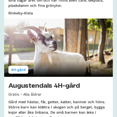
sina hagar året om och här finns även café, lekplats,
plaskdamm och fina grönytor.
Rinkeby-Kista
4H-gård
Augustendals 4H-gård
Gratis
Alla åldrar
Gård med hästar, får, getter, katter, kaniner och höns.
Större barn kan klättra i skogen och på berget, bygga
kojor eller åka linbana. De små barnen kan leka i