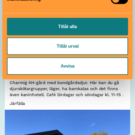
Tillåt alla
4H-gård
Tillåt urval
Kallhälls 4H-gård
Avvisa
Gratis
Alla åldrar
Charmig 4H-gård med bondgårdsdjur. Här kan du gå
djurskötargrupper, läger, ha barnkalas och det finns
även kaninhotell. Café lördagar och söndagar kl. 11-15 .
Järfälla