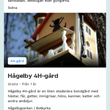
sandlådan, lekstugan eller gungorna.
Solna
4H-gård
Hågelby 4H-gård
Gratis
Från 1 år
Hågelby 4H-gård är en liten stadsnära bondgård med
hästar, får, getter, minigrisar, höns, kaniner, katter och
andra smådjur.
Hågelbyparken | Botkyrka