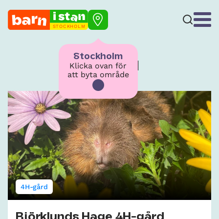
STOCKHOLM
Stockholm
4H-gård
Klicka ovan för
att byta område
4H-gård
Björklunds Hage 4H-gård