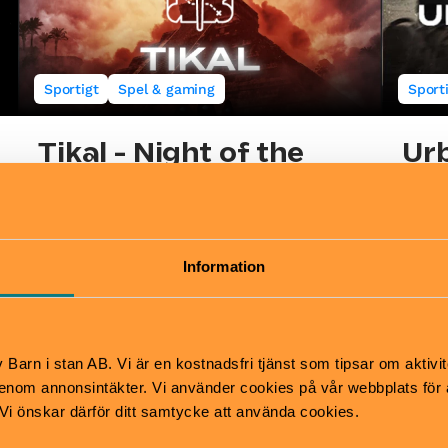
Sportigt
Spel & gaming
Sport
Tikal - Night of the
Ur
Blood Moon
Från 1
En VR
Från 11 år
närvar
Lös mysterier i Tikal: Night of the Blood
Information
Moon – en spännande escape room-
VREX 
upplevelse!
VREX | Bromma
Barn i stan AB. Vi är en kostnadsfri tjänst som tipsar om aktivit
nom annonsintäkter. Vi använder cookies på vår webbplats för att
k. Vi önskar därför ditt samtycke att använda cookies.