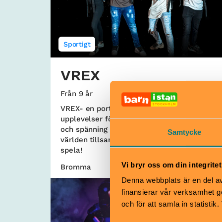
Sportigt
VREX
Från 9 år
VREX- en portal till en magisk värld av VR-
upplevelser för familjen! Dela skratt, glädje
och spänning när ni utforskar den virtuella
Samtycke
världen tillsammans. Alla från 9 år kan
spela!
Vi bryr oss om din integritet
Bromma
Denna webbplats är en del av 
finansierar vår verksamhet ge
och för att samla in statisti