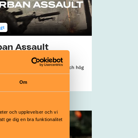
igt
ban Assault
1 år
-upplevelse med total action och hög
o!
Om
| Bromma
eter och upplevelser och vi
 ge dig en bra funktionalitet