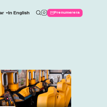
Prenumerera
ar
In English