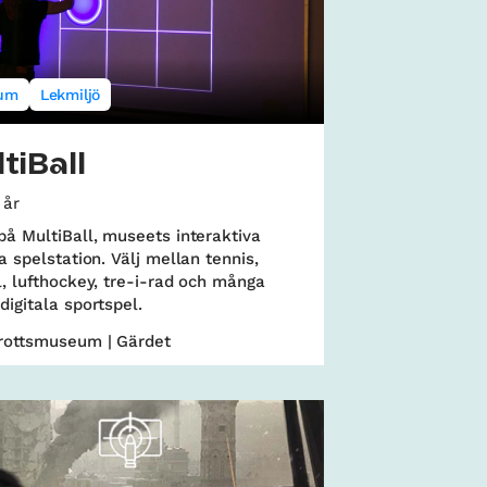
um
Lekmiljö
tiBall
 år
på MultiBall, museets interaktiva
la spelstation. Välj mellan tennis,
l, lufthockey, tre-i-rad och många
digitala sportspel.
drottsmuseum | Gärdet