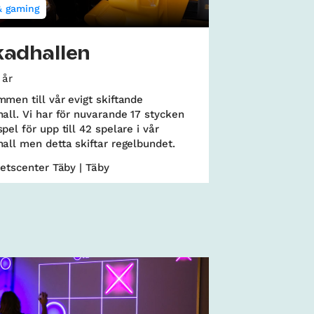
& gaming
kadhallen
 år
men till vår evigt skiftande
all. Vi har för nuvarande 17 stycken
pel för upp till 42 spelare i vår
all men detta skiftar regelbundet.
tetscenter Täby | Täby