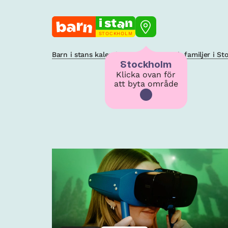
STOCKHOLM
Barn i stans kalendarium för barn och familjer i S
Stockholm
Klicka ovan för
att byta område