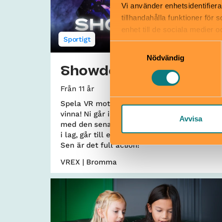
Vi använder enhetsidentifiera
tillhandahålla funktioner för
enhet till de sociala medier
Sportigt
informationen med annan infor
Samtyckesval
Nödvändig
Showdown
Från 11 år
Spela VR mot varandra i lag, må bästa lag
vinna! Ni går in på arenan fullt utrustade
Avvisa
med den senaste VR-tekniken. Ni delas upp
i lag, går till era baser och inväntar klockan.
Sen är det full action!
VREX | Bromma