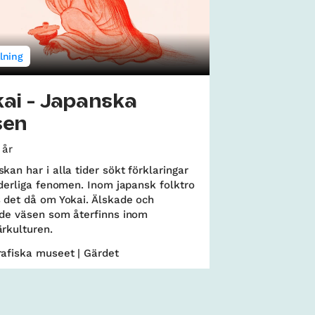
lning
ai - Japanska
sen
 år
kan har i alla tider sökt förklaringar
nderliga fenomen. Inom japansk folktro
 det då om Yokai. Älskade och
ade väsen som återfinns inom
rkulturen.
afiska museet | Gärdet