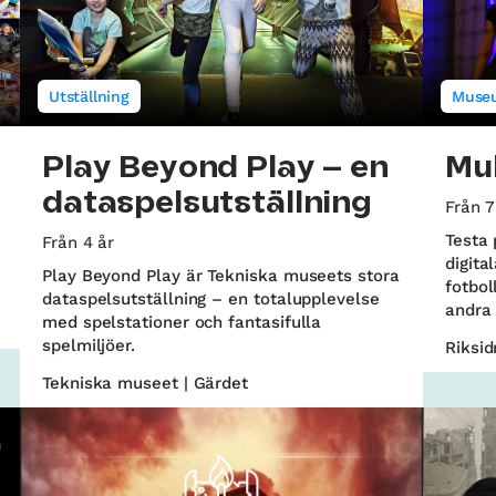
Utställning
Muse
Play Beyond Play – en
Mul
dataspelsutställning
Från 7
Testa 
Från 4 år
digita
Play Beyond Play är Tekniska museets stora
fotbol
dataspelsutställning – en totalupplevelse
andra 
med spelstationer och fantasifulla
spelmiljöer.
Riksi
Tekniska museet | Gärdet