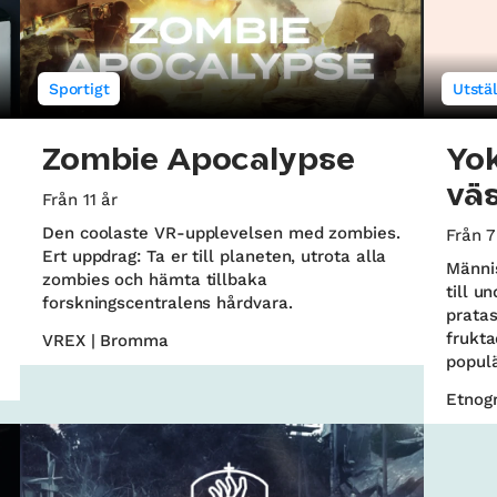
Sportigt
Utstäl
Zombie Apocalypse
Yok
vä
Från 11 år
Den coolaste VR-upplevelsen med zombies.
Från 7
Ert uppdrag: Ta er till planeten, utrota alla
Männis
zombies och hämta tillbaka
till u
forskningscentralens hårdvara.
pratas
frukt
VREX | Bromma
populä
Etnogr