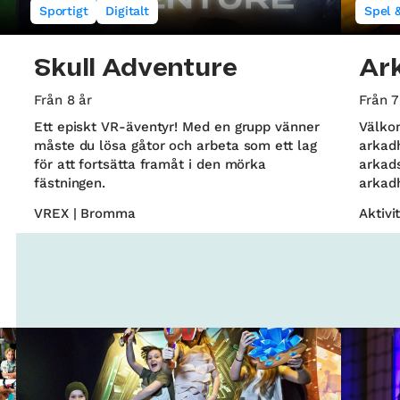
Sportigt
Digitalt
Spel 
Skull Adventure
Ar
Från 8 år
Från 7
Ett episkt VR-äventyr! Med en grupp vänner
Välkom
måste du lösa gåtor och arbeta som ett lag
arkadh
för att fortsätta framåt i den mörka
arkads
fästningen.
arkadh
VREX | Bromma
Aktivi