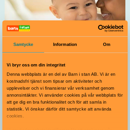
Sagostund
Samtycke
Information
Om
Babybokis
Gratis
0–1 år
Vi bryr oss om din integritet
Välkomna till en läs- och lekstund för de allra minsta
med rim, ramsor och sång!
Denna webbplats är en del av Barn i stan AB. Vi är en
Sävjabiblioteket | Uppsala
kostnadsfri tjänst som tipsar om aktiviteter och
upplevelser och vi finansierar vår verksamhet genom
annonsintäkter. Vi använder cookies på vår webbplats för
att ge dig en bra funktionalitet och för att samla in
statistik. Vi önskar därför ditt samtycke att använda
cookies.
Vi använder enhetsidentifierare för att analysera vår