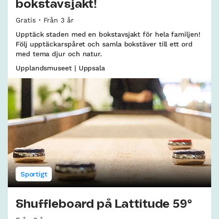
bokstavsjakt!
Gratis
Från 3 år
Upptäck staden med en bokstavsjakt för hela familjen!
Följ upptäckarspåret och samla bokstäver till ett ord
med tema djur och natur.
Upplandsmuseet | Uppsala
Sportigt
Shuffleboard på Lattitude 59°