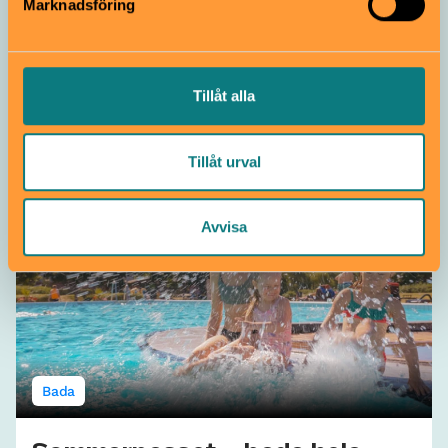
Marknadsföring
Äventyrsbanan i Fjällnora
Från 10 år
Tillåt alla
Upplev skogen från trädtopparna i Fjällnora – en
höghöjdsbana med ziplines och utmaningar för både
vuxna och barn från 130 cm.
Tillåt urval
Go Adventures | Uppsala
Avvisa
Bada