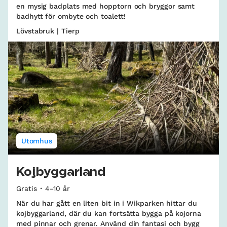
en mysig badplats med hopptorn och bryggor samt
badhytt för ombyte och toalett!
Lövstabruk | Tierp
Utomhus
Kojbyggarland
Gratis
4–10 år
När du har gått en liten bit in i Wikparken hittar du
kojbyggarland, där du kan fortsätta bygga på kojorna
med pinnar och grenar. Använd din fantasi och bygg