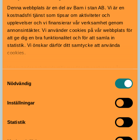
Laserdome
Sportigt
Denna webbplats är en del av Barn i stan AB. Vi är en
kostnadsfri tjänst som tipsar om aktiviteter och
upplevelser och vi finansierar vår verksamhet genom
Lasergame på Lattitude 59°
annonsintäkter. Vi använder cookies på vår webbplats för
Från 7 år
att ge dig en bra funktionalitet och för att samla in
Lasergame är en populär sport som även är känt under
statistik. Vi önskar därför ditt samtycke att använda
namnen Laserdome och Laser tag. Spelar ni i lag finns
cookies.
även stationära mål, ofta placerade i vardera lags bas.
Lattitude 59° | Uppsala
Vi använder enhetsidentifierare för att analysera vår
trafik, anpassa innehållet och annonserna till användarna
Samtyckesval
samt tillhandahålla funktioner för sociala medier. Vi
Nödvändig
vidarebefordrar även sådana identifierare och annan
information från din enhet till de sociala medier och
Inställningar
annons- och analysföretag som vi samarbetar med.
Dessa kan i sin tur kombinera informationen med annan
information som du har tillhandahållit eller som de har
Statistik
samlat in när du har använt deras tjänster.
Klättra