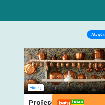
Att gör
Visning
Professorshemmet i