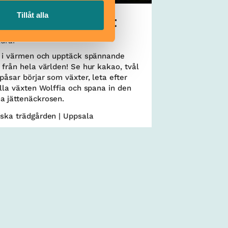
Tillåt alla
opiska växthuset
ldrar
n i värmen och upptäck spännande
 från hela världen! Se hur kakao, tvål
påsar börjar som växter, leta efter
illa växten Wolffia och spana in den
a jättenäckrosen.
ska trädgården | Uppsala