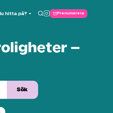
Prenumerera
du hitta på?
oligheter –
Sök