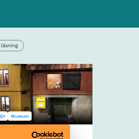
 läsning
ljö
Museum
la kvarn