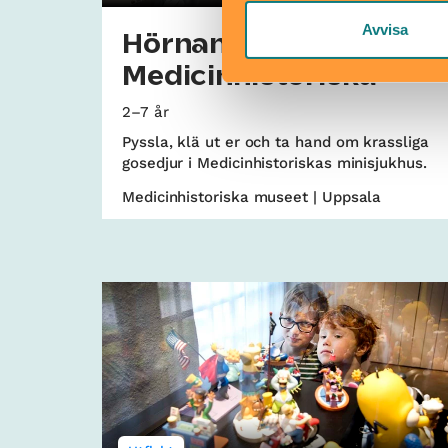
Avvisa
Hörnan på
Medicinhistoriska
2–7 år
Pyssla, klä ut er och ta hand om krassliga
gosedjur i Medicinhistoriskas minisjukhus.
Medicinhistoriska museet | Uppsala