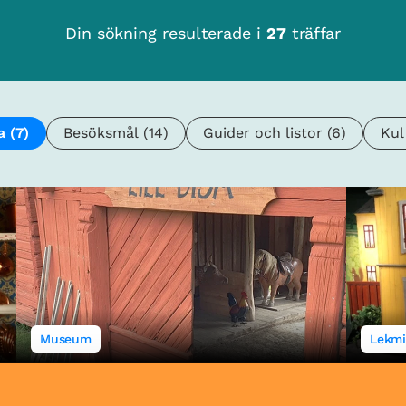
Din sökning resulterade i
27
träffar
a
(7)
Besöksmål
(14)
Guider och listor
(6)
Kul
Museum
Lekmi
Lill-Disa
Lil