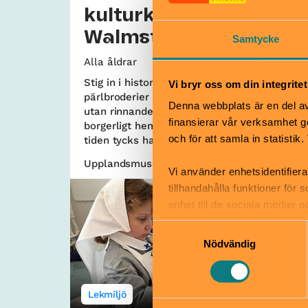
kulturkvarteret
Walmstedtska
Samtycke
Alla åldrar
Stig in i historien. Möt en värld fylld av
Vi bryr oss om din integritet
pärlbroderier och blänkande koppar, men
Denna webbplats är en del av 
utan rinnande vatten och WC. Besök ett
finansierar vår verksamhet ge
borgerligt hem från 1800-talets slut, där
och för att samla in statisti
tiden tycks ha stått stilla.
Upplandsmuseet | Uppsala
Vi använder enhetsidentifiera
tillhandahålla funktioner för
enhet till de sociala medier
informationen med annan infor
Samtyckesval
Nödvändig
Lekmiljö