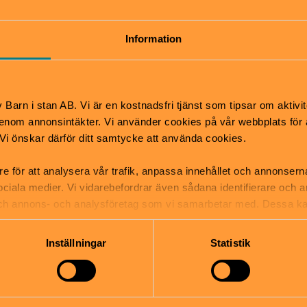
Gratis
0–8 år
0–6 å
På Disagården finns låtsasdjur för de mindre
Kliv i
Information
barnen. Perfekta för lite "jobb" med djuren,
upplä
äta matsäck och prova på att gå på styltor.
handel
Som på 1800-talet!
kök. H
när ma
Disagården | Uppsala
Barn i stan AB. Vi är en kostnadsfri tjänst som tipsar om aktivit
upptä
nom annonsintäkter. Vi använder cookies på vår webbplats för att
Uppla
k. Vi önskar därför ditt samtycke att använda cookies.
re för att analysera vår trafik, anpassa innehållet och annonsern
 sociala medier. Vi vidarebefordrar även sådana identifierare och 
 och annons- och analysföretag som vi samarbetar med. Dessa ka
mation som du har tillhandahållit eller som de har samlat in när
Inställningar
Statistik
Museum
Barnrum
Muse