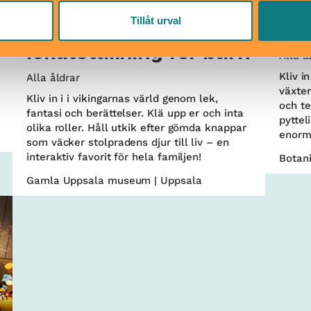
Tillåt urval
Frejs hall –
Tr
lekutställning för barn
Alla å
Kliv i
Alla åldrar
växter
Kliv in i i vikingarnas värld genom lek,
och te
fantasi och berättelser. Klä upp er och inta
pyttel
olika roller. Håll utkik efter gömda knappar
enorm
som väcker stolpradens djur till liv – en
interaktiv favorit för hela familjen!
Botani
Gamla Uppsala museum | Uppsala