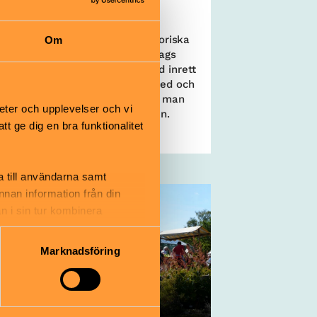
r
n i en lekmiljö inspirerad av historiska
Om
ndska miljöer som en gammaldags
sbod och ett 1800-talstorp med inrett
är går allt att ta på och leka med och
n tittar in genom fönstren kan man
eter och upplevelser och vi
cka vad som händer inne i husen.
 ge dig en bra funktionalitet
ndsmuseet | Uppsala
a till användarna samt
annan information från din
n i sin tur kombinera
 du har använt deras tjänster.
Marknadsföring
um