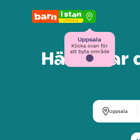
UPPSALA
Uppsala
Klicka ovan för
att byta område
Här hittar
Uppsala