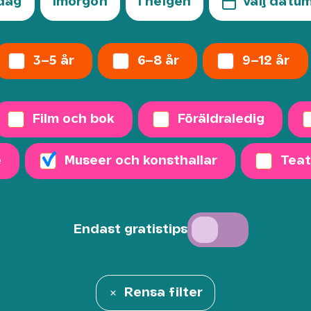
dag
Imorgon
I helgen
Välj datu
3–5 år
6–8 år
9–12 år
Film och bok
Föräldraledig
e
Museer och konsthallar
Teat
Endast gratistips
Rensa filter