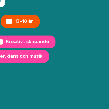
m
13–18 år
Kreativt skapande
er, dans och musik