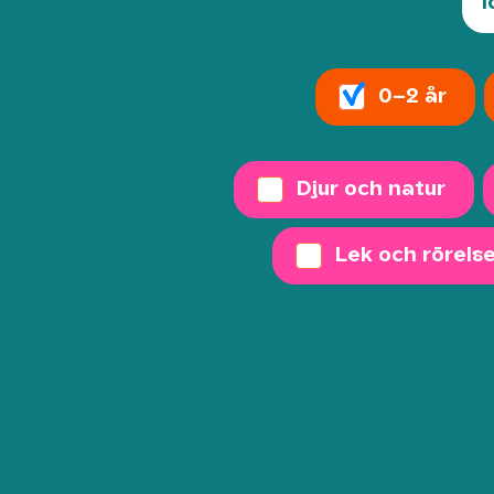
I
0–2 år
Djur och natur
Lek och rörels