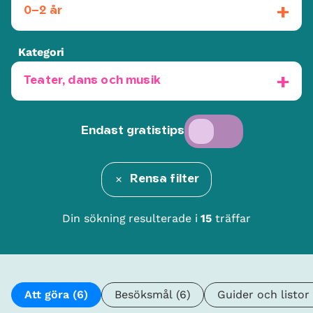
0–2 år
Kategori
Teater, dans och musik
Endast gratistips
Rensa filter
Din sökning resulterade i
15
träffar
Att göra
(6)
Besöksmål
(6)
Guider och listor