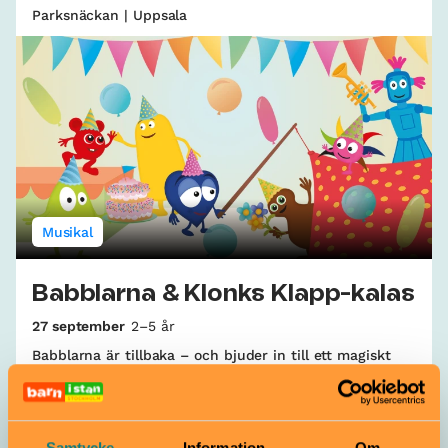
Parksnäckan | Uppsala
Musikal
Babblarna & Klonks Klapp-kalas
27 september
2–5 år
Babblarna är tillbaka – och bjuder in till ett magiskt
kalas! Kom och klappa takten, babbla, bubbla och
dansa loss med barnens favoritkaraktärer.
Uppsala konsert & kongress (UKK) | Uppsala
Samtycke
Information
Om