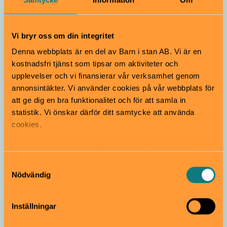
Vi bryr oss om din integritet
Denna webbplats är en del av Barn i stan AB. Vi är en
kostnadsfri tjänst som tipsar om aktiviteter och
upplevelser och vi finansierar vår verksamhet genom
annonsintäkter. Vi använder cookies på vår webbplats för
Teater
Föräldraledig
att ge dig en bra funktionalitet och för att samla in
statistik. Vi önskar därför ditt samtycke att använda
cookies.
På havet
29 november
0–2 år
Vi använder enhetsidentifierare för att analysera vår
En liten båt, ett stort hav. Upplev musik, dans och
trafik, anpassa innehållet och annonserna till användarna
Samtyckesval
dockor i ett första möte med teaterns magi skapad för
samt tillhandahålla funktioner för sociala medier. Vi
Nödvändig
bebisar och småbarn. Inspirerad av en dikt av Daniil
vidarebefordrar även sådana identifierare och annan
Charms om sjömän och deras rädslor.
information från din enhet till de sociala medier och
Den Lilla Teatern | Uppsala
Inställningar
annons- och analysföretag som vi samarbetar med.
Dessa kan i sin tur kombinera informationen med annan