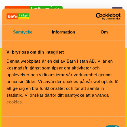
Samtycke
Information
Om
Vi bryr oss om din integritet
Denna webbplats är en del av Barn i stan AB. Vi är en
Nyhetsbrevet Helgkoll
kostnadsfri tjänst som tipsar om aktiviteter och
Anmäl dig till vårt populära nyhetsbrev och få
upplevelser och vi finansierar vår verksamhet genom
koll på helgens alla roligheter!
annonsintäkter. Vi använder cookies på vår webbplats för
att ge dig en bra funktionalitet och för att samla in
statistik. Vi önskar därför ditt samtycke att använda
Anmäl dig här
cookies.
Vi använder enhetsidentifierare för att analysera vår
Sociala medier
trafik, anpassa innehållet och annonserna till användarna
Samtyckesval