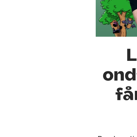
L
ond
få