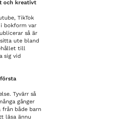
t och kreativt
outube, TikTok
 i bokform var
ublicerar så är
sitta ute bland
ållet till
 sig vid
första
else. Tyvärr så
många gånger
 från både barn
att läsa ännu