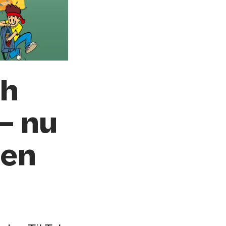
ch
– nu
 en