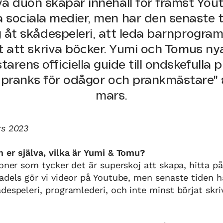
va duon skapar innehåll för främst Yout
 sociala medier, men har den senaste 
 åt skådespeleri, att leda barnprogram
t att skriva böcker. Yumi och Tomus ny
arens officiella guide till ondskefulla 
 pranks för odågor och prankmästare" 
mars.
rs 2023
 er själva, vilka är Yumi & Tomu?
soner som tycker det är superskoj att skapa, hitta på
adels gör vi videor på Youtube, men senaste tiden h
despeleri, programlederi, och inte minst börjat skri