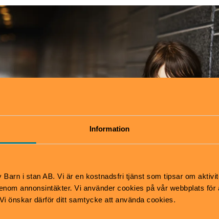
Information
Barn i stan AB. Vi är en kostnadsfri tjänst som tipsar om aktivit
nom annonsintäkter. Vi använder cookies på vår webbplats för att
k. Vi önskar därför ditt samtycke att använda cookies.