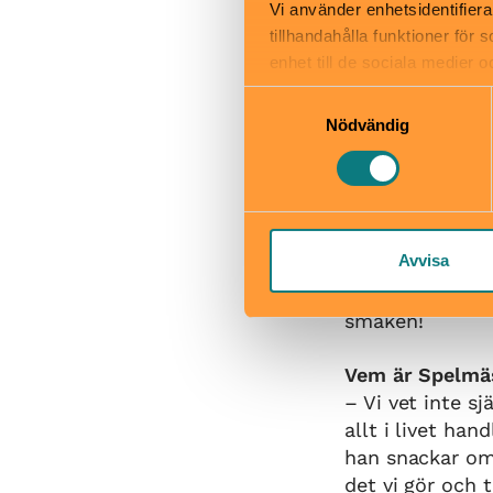
Vi använder enhetsidentifiera
tillhandahålla funktioner för
enhet till de sociala medier
Författaren Maria Fre
informationen med annan infor
Samtyckesval
Nödvändig
Vad läste ni sj
Tomu: – Jag läs
favoritserietid
jag till slut ku
fortfarande kom
Avvisa
Yumi: – Min fav
Rudolfsson. Då j
smaken!
Vem är Spelmäs
– Vi vet inte s
allt i livet ha
han snackar om.
det vi gör och 