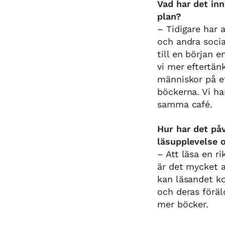
Vad har det inn
plan?
– Tidigare har a
och andra socia
till en början e
vi mer eftertän
människor på et
böckerna. Vi ha
samma café.
Hur har det påv
läsupplevelse o
– Att läsa en r
är det mycket 
kan läsandet k
och deras föräld
mer böcker.