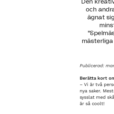
Den kreati
och andra
ägnat sig
mins
"Spelmäst
mästerliga
Publicerad: ma
Berätta kort om
– Vi är två per
nya saker. Mest
sysslat med skå
är så coolt!