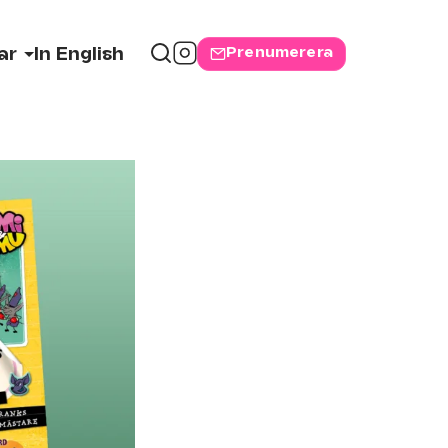
Prenumerera
ar
In English