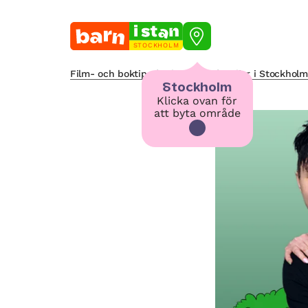
STOCKHOLM
Film- och boktips för barn och familjer i Stockholm
Stockholm
Klicka ovan för
att byta område