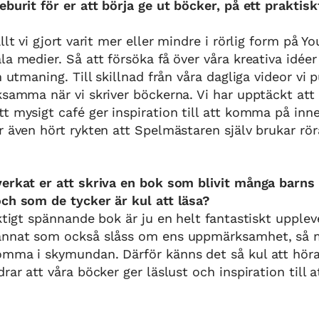
eburit för er att börja ge ut böcker, på ett praktisk
llt vi gjort varit mer eller mindre i rörlig form på Y
la medier. Så att försöka få över våra kreativa idéer
n utmaning. Till skillnad från våra dagliga videor vi p
ksamma när vi skriver böckerna. Vi har upptäckt att 
t mysigt café ger inspiration till att komma på inneh
r även hört rykten att Spelmästaren själv brukar röra
erkat er att skriva en bok som blivit många barns 
ch som de tycker är kul att läsa?
iktigt spännande bok är ju en helt fantastiskt upplev
annat som också slåss om ens uppmärksamhet, så 
omma i skymundan. Därför känns det så kul att höra
rar att våra böcker ger läslust och inspiration till 