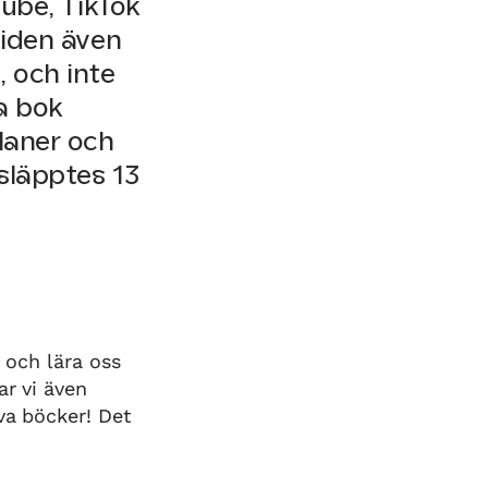
ube, TikTok
tiden även
, och inte
a bok
planer och
släpptes 13
 och lära oss
ar vi även
va böcker! Det