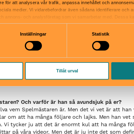
re för att analysera vår trafik, anpassa innehållet och annonsern
 sociala medier. Vi vidarebefordrar även sådana identifierare och 
 och annons- och analysföretag som vi samarbetar med. Dessa ka
nsborg. Foto: Eva Lindblad.
mation som du har tillhandahållit eller som de har samlat in när
Inställningar
Statistik
älva som barn?
te väldigt mycket serietidningar när jag var liten. 
ningar som var helt trasiga efter många års läsande.
nde varenda sak som sades i tidningen. Det sjuka är a
mer ihåg viss dialog och illustrationer från de där h
Tillåt urval
oritbok när jag var liten var Vitnos som är skriven a
ag själv var en glad hästtjej så föll den bokserien m
taren? Och varför är han så avundsjuk på er?
jälva vem Spelmästaren är. Men det vi vet är att han 
ndlar om att ha många följare och lajks. Men han vet 
 Vi tycker ju att det är enormt kul att ha många föl
tittar på våra videor. Men det är ju inte det som def