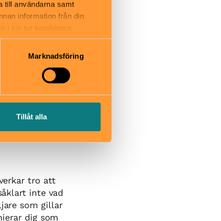
a till användarna samt
annan information från din
n i sin tur kombinera
 du har använt deras tjänster.
Marknadsföring
Jag hade mina
 Jag minns att
tt jag
istorierna.
Tillåt alla
v Marie Louise
ig perfekt i
verkar tro att
såklart inte vad
jare som gillar
inierar dig som