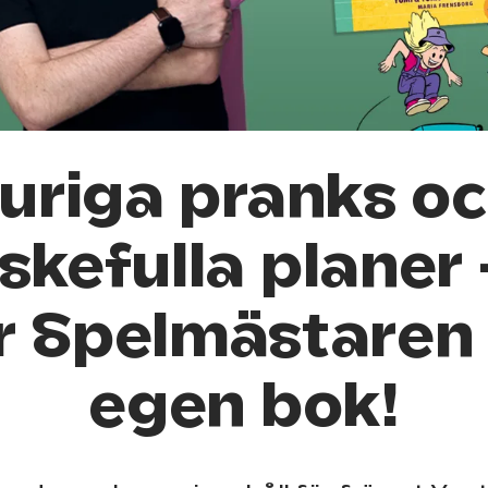
uriga pranks o
skefulla planer 
r Spelmästaren
egen bok!