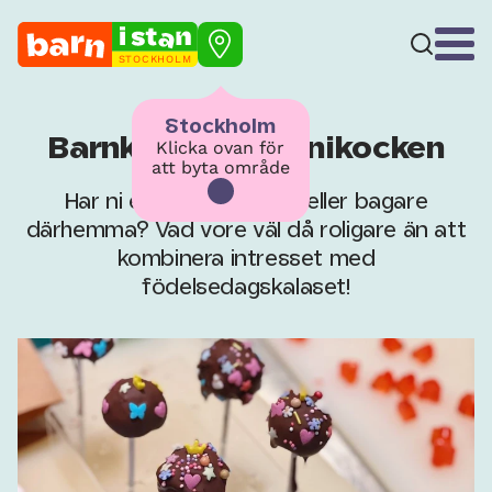
STOCKHOLM
Stockholm
Barnkalas för minikocken
Klicka ovan för
att byta område
Har ni en blivande kock eller bagare
därhemma? Vad vore väl då roligare än att
kombinera intresset med
födelsedagskalaset!