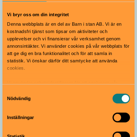
Vi bryr oss om din integritet
Mat & bak
Denna webbplats är en del av Barn i stan AB. Vi är en
kostnadsfri tjänst som tipsar om aktiviteter och
Matlagningskalas – Bli
upplevelser och vi finansierar vår verksamhet genom
Mästerkock för en Dag! 🍳✨
annonsintäkter. Vi använder cookies på vår webbplats för
att ge dig en bra funktionalitet och för att samla in
Från 9 år
statistik. Vi önskar därför ditt samtycke att använda
Välkommen till ett smakfullt och roligt
cookies.
födelsedagskalas där barnen får bli kockar för en dag!
Välj mellan spännande matlagningsäventyr som passar
alla smaker.
Vi använder enhetsidentifierare för att analysera vår
trafik, anpassa innehållet och annonserna till användarna
Kitchen Club | Lidingö
Samtyckesval
samt tillhandahålla funktioner för sociala medier. Vi
Nödvändig
vidarebefordrar även sådana identifierare och annan
information från din enhet till de sociala medier och
Inställningar
annons- och analysföretag som vi samarbetar med.
Dessa kan i sin tur kombinera informationen med annan
information som du har tillhandahållit eller som de har
Statistik