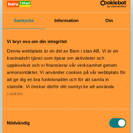
Samtycke
Information
Om
Vi bryr oss om din integritet
Denna webbplats är en del av Barn i stan AB. Vi är en
kostnadsfri tjänst som tipsar om aktiviteter och
Bästa familjeaktiviteterna under
upplevelser och vi finansierar vår verksamhet genom
Kulturfestivalen 12-16 augusti
annonsintäkter. Vi använder cookies på vår webbplats för
att ge dig en bra funktionalitet och för att samla in
statistik. Vi önskar därför ditt samtycke att använda
cookies.
Vi använder enhetsidentifierare för att analysera vår
trafik, anpassa innehållet och annonserna till användarna
Samtyckesval
samt tillhandahålla funktioner för sociala medier. Vi
Nödvändig
vidarebefordrar även sådana identifierare och annan