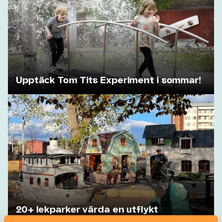
Upptäck Tom Tits Experiment i sommar!
20+ lekparker värda en utflykt