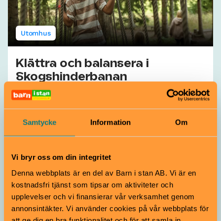
Utomhus
Klättra och balansera i
Skogshinderbanan
Från 2 år
Välkommen till en skogshinderbana med utmaningar
där du får balansera på linor, klättra i nät, slänga dig i
Samtycke
Information
Om
lianer och ta dig över vingliga stockar.
Siggesta Gård | Värmdö
Vi bryr oss om din integritet
Den som vinner får
Denna webbplats är en del av Barn i stan AB. Vi är en
kostnadsfri tjänst som tipsar om aktiviteter och
guldmedalj. Den som
upplevelser och vi finansierar vår verksamhet genom
kommer tvåa får silvertejp.
annonsintäkter. Vi använder cookies på vår webbplats för
Emmie, 4 år
att ge dig en bra funktionalitet och för att samla in