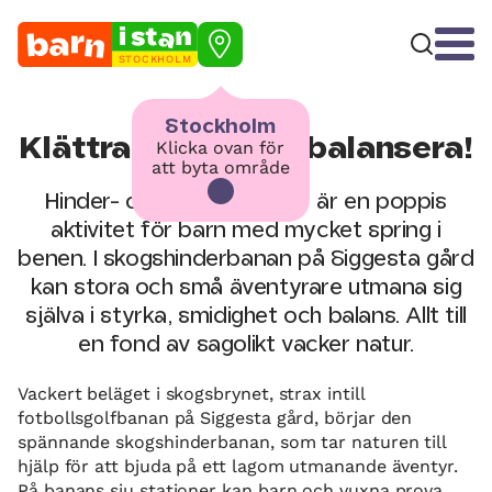
STOCKHOLM
Stockholm
Klättra, kläng och balansera!
Klicka ovan för
att byta område
Hinder- och parkourbanor är en poppis
aktivitet för barn med mycket spring i
benen. I skogshinderbanan på Siggesta gård
kan stora och små äventyrare utmana sig
själva i styrka, smidighet och balans. Allt till
en fond av sagolikt vacker natur.
Vackert beläget i skogsbrynet, strax intill
fotbollsgolfbanan på Siggesta gård, börjar den
spännande skogshinderbanan, som tar naturen till
hjälp för att bjuda på ett lagom utmanande äventyr.
På banans sju stationer kan barn och vuxna prova