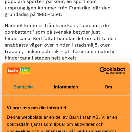
populära sporten parkour, en sport som
ursprungligen kommer från Frankrike, där den
grundades på 1980-talet.
Namnet kommer från franskans ”parcours du
combattant’’ som på svenska betyder just
hinderbana. Kortfattat handlar det om att ta den
snabbaste vägen över hinder i stadsmiljö, över
trappor, räcken och tak – att forcera en naturlig
hinderbana i staden helt enkelt
Men hur funkar egentligen parkour för barn och är
det någon skillnad på en hinderbana och en
parkourbana?
Samtycke
Information
Om
Caroline Lissdaniels, projektledare för Leos Sport
Kidz på Leos Lekland, reder ut begreppen:
Vi bryr oss om din integritet
– Parkour handlar om att gena och ta sig från en
punkt till nästa, över hinder, på snabbast, smidigast
Denna webbplats är en del av Barn i stan AB. Vi är en
och enklaste sätt. De flesta av våra lekland har
kostnadsfri tjänst som tipsar om aktiviteter och
markerade parkourdelar, men egentligen kan man
upplevelser och vi finansierar vår verksamhet genom