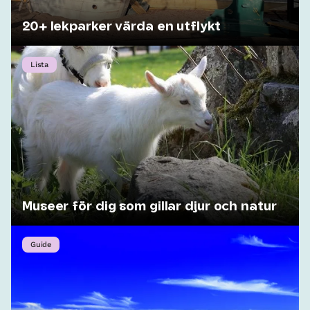
20+ lekparker värda en utflykt
Lista
Museer för dig som gillar djur och natur
Guide