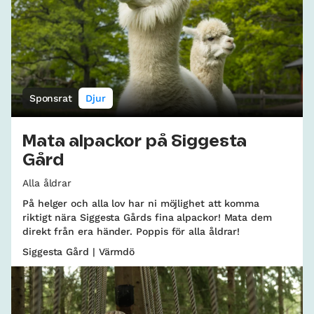
Sponsrat
Djur
Mata alpackor på Siggesta
Gård
Alla åldrar
På helger och alla lov har ni möjlighet att komma
riktigt nära Siggesta Gårds fina alpackor! Mata dem
direkt från era händer. Poppis för alla åldrar!
Siggesta Gård | Värmdö