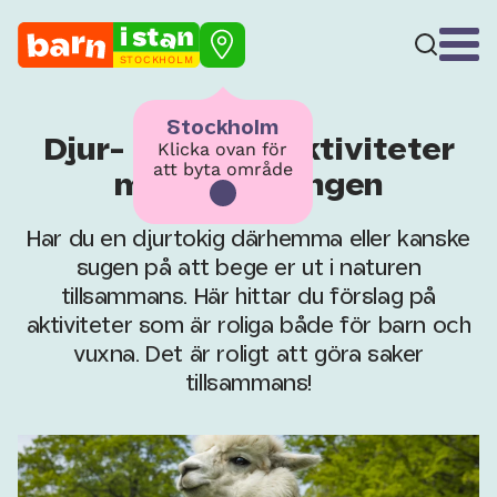
STOCKHOLM
Stockholm
Djur- och naturaktiviteter
Klicka ovan för
att byta område
med 6-8-åringen
Har du en djurtokig därhemma eller kanske
sugen på att bege er ut i naturen
tillsammans. Här hittar du förslag på
aktiviteter som är roliga både för barn och
vuxna. Det är roligt att göra saker
tillsammans!