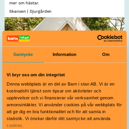
mer om hästar.
Skansen | Djurgården
Samtycke
Information
Om
Natur
Vi bryr oss om din integritet
Denna webbplats är en del av Barn i stan AB. Vi är en
Glampa med familjen i sommar!
kostnadsfri tjänst som tipsar om aktiviteter och
upplevelser och vi finansierar vår verksamhet genom
Alla åldrar
annonsintäkter. Vi använder cookies på vår webbplats för
Upptäck ett äventyrligt boende på Siggesta Gård. Sov i
att ge dig en bra funktionalitet och för att samla in
mysiga glampingtält som erbjuder en naturnära
statistik. Vi önskar därför ditt samtycke att använda
upplevelse utan att kompromissa med bekvämligheten
cookies.
Siggesta Gård | Värmdö