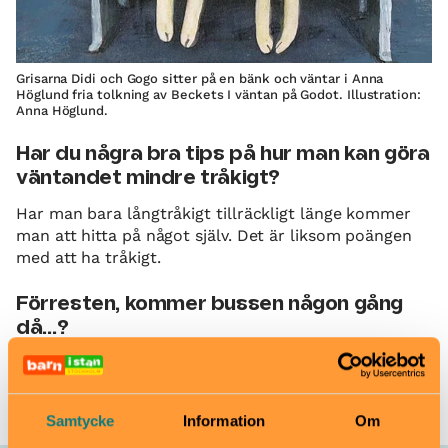
Grisarna Didi och Gogo sitter på en bänk och väntar i Anna
Höglund fria tolkning av Beckets I väntan på Godot. Illustration:
Anna Höglund.
Har du några bra tips på hur man kan göra
väntandet mindre tråkigt?
Har man bara långtråkigt tillräckligt länge kommer
man att hitta på något själv. Det är liksom poängen
med att ha tråkigt.
Förresten, kommer bussen någon gång
då…?
Om bussen kommer? Det får man väl se.
Bild i toppen: Stefan Tell/Lilla Piratförlaget
Samtycke
Information
Om