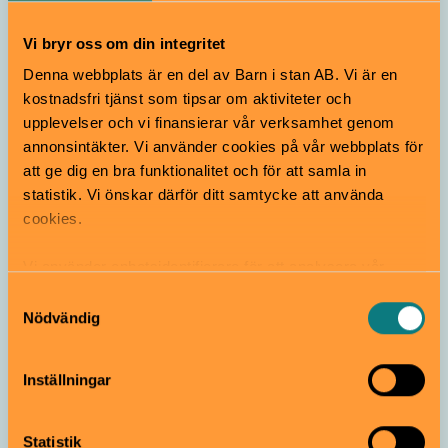
Vi bryr oss om din integritet
Kul läsning
Denna webbplats är en del av Barn i stan AB. Vi är en
kostnadsfri tjänst som tipsar om aktiviteter och
upplevelser och vi finansierar vår verksamhet genom
annonsintäkter. Vi använder cookies på vår webbplats för
att ge dig en bra funktionalitet och för att samla in
statistik. Vi önskar därför ditt samtycke att använda
cookies.
Lotta Geffenblad har skapat en
bilderbok om en dröm som barnet får
styra
Vi använder enhetsidentifierare för att analysera vår
trafik, anpassa innehållet och annonserna till användarna
Samtyckesval
samt tillhandahålla funktioner för sociala medier. Vi
Nödvändig
Intervju
vidarebefordrar även sådana identifierare och annan
information från din enhet till de sociala medier och
Inställningar
annons- och analysföretag som vi samarbetar med.
Dessa kan i sin tur kombinera informationen med annan
information som du har tillhandahållit eller som de har
Statistik