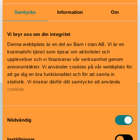
Bara gör det! Och visa det för andra, ventilera idéer,
tänk högt med andra. Vänta inte tills det känns
Samtycke
Information
Om
”färdigt”. Dela och prata!
Om Olivia
Vi bryr oss om din integritet
Olivia Borg
är stockholmare från Skåne med
Denna webbplats är en del av Barn i stan AB. Vi är en
erfarenheter från bokhandel, bibliotek-och
kostnadsfri tjänst som tipsar om aktiviteter och
förlagsvärlden. Utrustad med en självklar förståelse
upplevelser och vi finansierar vår verksamhet genom
för målgruppen och fingertoppskänsla för vad som
annonsintäkter. Vi använder cookies på vår webbplats för
fångar barns nyfikenhet.
att ge dig en bra funktionalitet och för att samla in
statistik. Vi önskar därför ditt samtycke att använda
cookies.
Du kanske också är nyfiken på
Vi använder enhetsidentifierare för att analysera vår
trafik, anpassa innehållet och annonserna till användarna
Samtyckesval
samt tillhandahålla funktioner för sociala medier. Vi
Nödvändig
vidarebefordrar även sådana identifierare och annan
information från din enhet till de sociala medier och
Inställningar