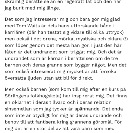
skramlig berättelse än en regelrätt låt och den har
jag burit med mig länge.
Det som jag intresserar mig och bara gör mig glad
med Tom Waits är dels hans utforskande både i
karriären (där han testat sig vidare till olika uttryck)
men också i det orena, mörka, mystiska och oklara (!)
som löper genom det mesta han gör. I just den här
låten är det undrandet som triggat mig. Och det är
undrandet som är kärnan i berättelsen om de tre
barnen och deras granne som bygger något. Men det
som också intresserat mig mycket är att försöka
översätta ljuden utan att bli för direkt.
Men också barnen (som kom till mig efter en kurs på
Sörängens folkhögskola) har inspirerat mig. Det finns
en oklarhet i deras tillvaro och i deras relation
sinsemellan som jag tycker är spännande. Det enda
som inte är otydligt för mig är deras undrande och
behov till att fantisera kring grannens göromål. För
mig det är en stor del av att vara barn som med