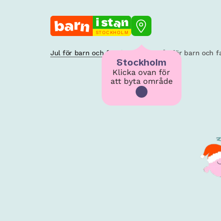
STOCKHOLM
Jul för barn och familjer
/
Luciatåg för barn och f
Stockholm
Klicka ovan för
att byta område