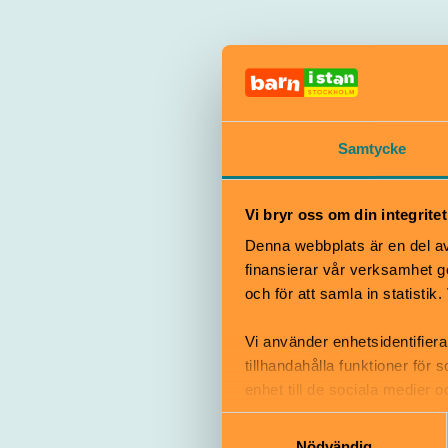
Vem kan ege
stans redak
Samtycke
Vi bryr oss om din integritet
Denna webbplats är en del av 
finansierar vår verksamhet ge
och för att samla in statisti
Vi använder enhetsidentifiera
tillhandahålla funktioner för
Fl
enhet till de sociala medier
informationen med annan infor
Samtyckesval
Nödvändig