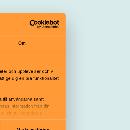
atåg? Barn i
miljevänliga
Om
eter och upplevelser och vi
 ge dig en bra funktionalitet
ums
a till användarna samt
annan information från din
ill
n i sin tur kombinera
an!
 du har använt deras tjänster.
Marknadsföring