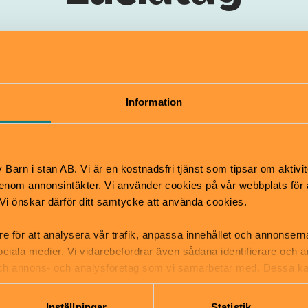
ntligen motstå ett stämningsfullt luci
tion har listat Stockholms barn- och fa
luciatåg som ger extra julstämning.
Information
Barn i stan AB. Vi är en kostnadsfri tjänst som tipsar om aktivit
nom annonsintäkter. Vi använder cookies på vår webbplats för att
k. Vi önskar därför ditt samtycke att använda cookies.
Ta mig b
re för att analysera vår trafik, anpassa innehållet och annonsern
 sociala medier. Vi vidarebefordrar även sådana identifierare och 
er jultips
tillbaka t
 och annons- och analysföretag som vi samarbetar med. Dessa ka
startsid
mation som du har tillhandahållit eller som de har samlat in när
Inställningar
Statistik