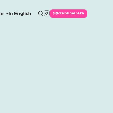
Prenumerera
ar
In English