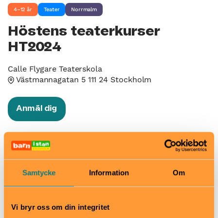
4–12 år
Teater
Norrmalm
Höstens teaterkurser
HT2024
Calle Flygare Teaterskola
Västmannagatan 5 111 24 Stockholm
Anmäl dig
Välkomna alla barn 4-12 år till Calle Flygare
Teaterskola och teaterns magiska värld! Med glädje
och fantasi lär vi ut skådespeleriets hantverk,
anpassat efter ålder och erfarenhet. Läs mer om alla
Samtycke
Information
Om
våra kurser på vår hemsida.
När
Vi bryr oss om din integritet
Se hemsida för kursstarter