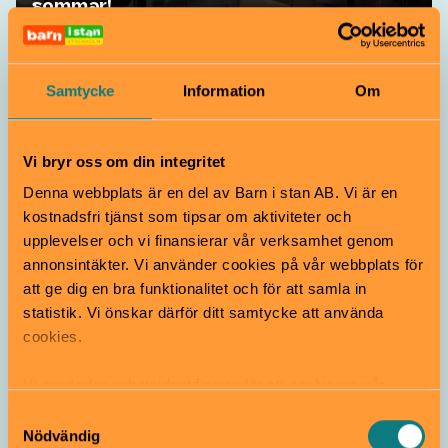
sommar!
Samarbete
Samtycke
Information
Om
Vi bryr oss om din integritet
Denna webbplats är en del av Barn i stan AB. Vi är en
kostnadsfri tjänst som tipsar om aktiviteter och
upplevelser och vi finansierar vår verksamhet genom
Prata pengar på ett kul sätt på
annonsintäkter. Vi använder cookies på vår webbplats för
Ekonomiska museet
att ge dig en bra funktionalitet och för att samla in
statistik. Vi önskar därför ditt samtycke att använda
cookies.
Vi använder enhetsidentifierare för att analysera vår
trafik, anpassa innehållet och annonserna till användarna
Samtyckesval
samt tillhandahålla funktioner för sociala medier. Vi
Nödvändig