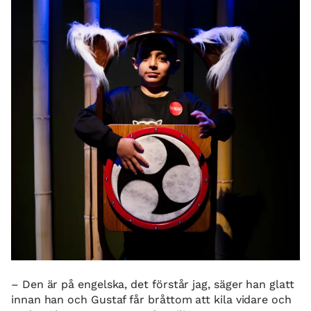
– Den är på engelska, det förstår jag, säger han glatt
innan han och Gustaf får bråttom att kila vidare och