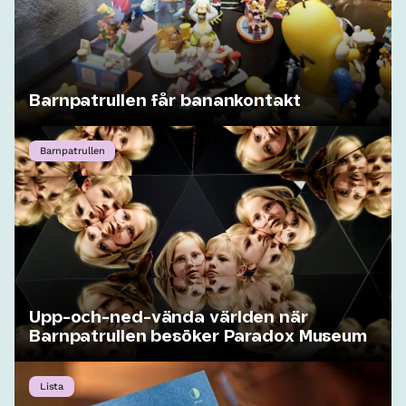
Barnpatrullen får banankontakt
Barnpatrullen
Upp-och-ned-vända världen när
Barnpatrullen besöker Paradox Museum
Lista