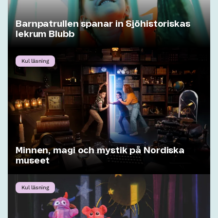
Barnpatrullen spanar in Sjöhistoriskas
lekrum Blubb
Kul läsning
Minnen, magi och mystik på Nordiska
museet
Kul läsning