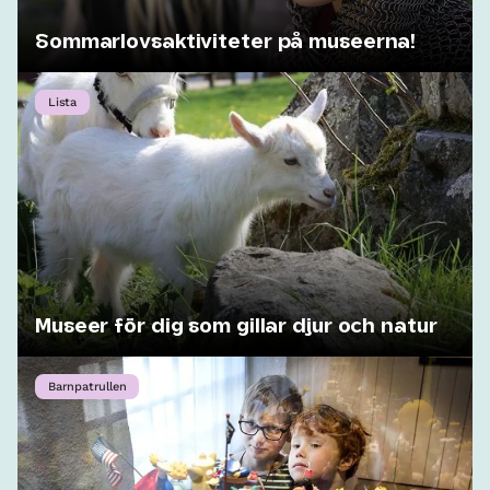
Sommarlovsaktiviteter på museerna!
Lista
Museer för dig som gillar djur och natur
Barnpatrullen