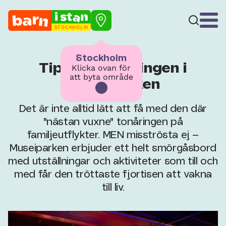
STOCKHOLM
Stockholm
Tips för tonåringen i
Klicka ovan för
att byta område
Museiparken
Det är inte alltid lätt att få med den där
"nästan vuxne" tonåringen på
familjeutflykter. MEN misströsta ej –
Museiparken erbjuder ett helt smörgåsbord
med utställningar och aktiviteter som till och
med får den tröttaste fjortisen att vakna
till liv.