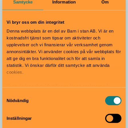
Samtycke
Information
Om
Bli kriminaltekniker i utställningen
Vi bryr oss om din integritet
Brottsspår på Polismuseet
Denna webbplats är en del av Barn i stan AB. Vi är en
kostnadsfri tjänst som tipsar om aktiviteter och
upplevelser och vi finansierar vår verksamhet genom
annonsintäkter. Vi använder cookies på vår webbplats för
att ge dig en bra funktionalitet och för att samla in
statistik. Vi önskar därför ditt samtycke att använda
cookies.
Vi använder enhetsidentifierare för att analysera vår
trafik, anpassa innehållet och annonserna till användarna
Upplev hisnande äventyr i 3D på
Samtyckesval
samt tillhandahålla funktioner för sociala medier. Vi
Wisdome på Tekniska museet
Nödvändig
vidarebefordrar även sådana identifierare och annan
information från din enhet till de sociala medier och
Inställningar
annons- och analysföretag som vi samarbetar med.
Dessa kan i sin tur kombinera informationen med annan