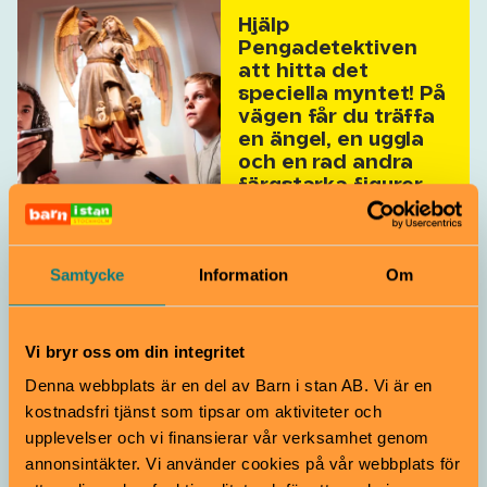
Hjälp
Pengadetektiven
att hitta det
speciella myntet! På
vägen får du träffa
en ängel, en uggla
och en rad andra
färgstarka figurer
Samtycke
Information
Om
I sommar får du göra
dina egna pengar på
museet! Välj din
egen design eller
Vi bryr oss om din integritet
prägla mynt efter
Denna webbplats är en del av Barn i stan AB. Vi är en
medeltida modeller
kostnadsfri tjänst som tipsar om aktiviteter och
med hammare och
stamp.
upplevelser och vi finansierar vår verksamhet genom
annonsintäkter. Vi använder cookies på vår webbplats för