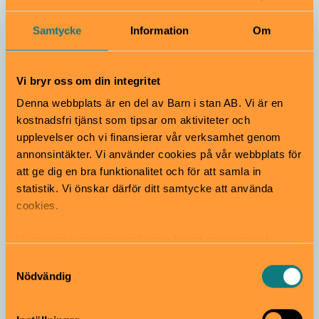
Museum
Sportigt
Samtycke
Information
Om
Lilla SportLab
Vi bryr oss om din integritet
Från 4 år
Denna webbplats är en del av Barn i stan AB. Vi är en
Lilla SportLab är vår nya interaktiva lekmiljö där barn
kostnadsfri tjänst som tipsar om aktiviteter och
och familjer kan utforska rörelse, kreativitet och lekfull
tävlan.
upplevelser och vi finansierar vår verksamhet genom
annonsintäkter. Vi använder cookies på vår webbplats för
Riksidrottsmuseum | Gärdet
att ge dig en bra funktionalitet och för att samla in
statistik. Vi önskar därför ditt samtycke att använda
cookies.
Vi använder enhetsidentifierare för att analysera vår
trafik, anpassa innehållet och annonserna till användarna
Samtyckesval
samt tillhandahålla funktioner för sociala medier. Vi
Nödvändig
vidarebefordrar även sådana identifierare och annan
information från din enhet till de sociala medier och
4H-gård
Djur