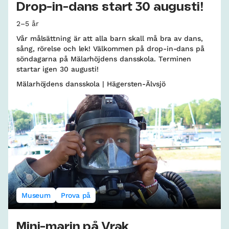
Drop-in-dans start 30 augusti!
2–5 år
Vår målsättning är att alla barn skall må bra av dans,
sång, rörelse och lek! Välkommen på drop-in-dans på
söndagarna på Mälarhöjdens dansskola. Terminen
startar igen 30 augusti!
Mälarhöjdens dansskola | Hägersten-Älvsjö
Museum
Prova på
Mini-marin på Vrak