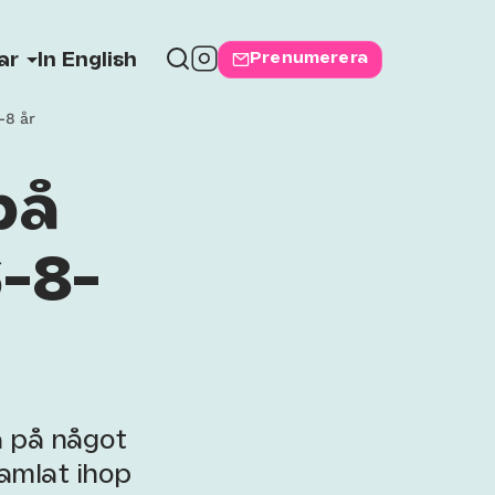
Prenumerera
ar
In English
-8 år
på
-8-
a på något
amlat ihop