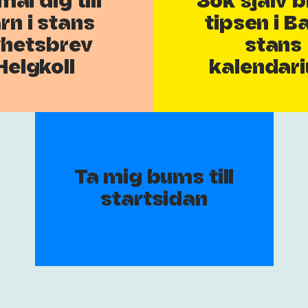
äl dig till
Sök själv 
rn i stans
tipsen i Ba
hetsbrev
stans
Helgkoll
kalendar
Ta mig bums till
startsidan