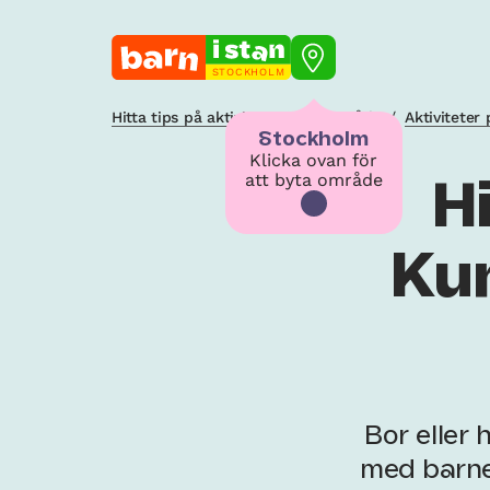
STOCKHOLM
Hitta tips på aktiviteter i ditt område
/
Aktiviteter
Stockholm
Klicka ovan för
att byta område
H
Ku
Bor eller
med barne