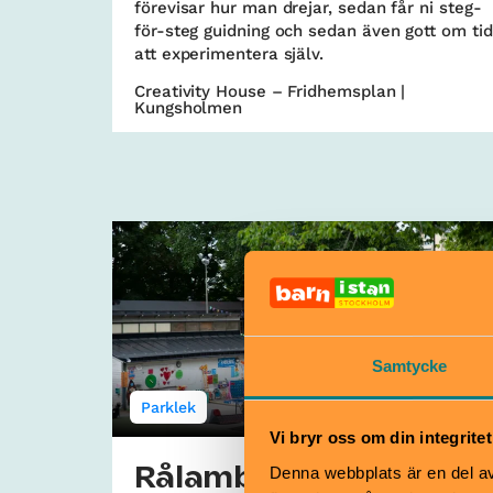
förevisar hur man drejar, sedan får ni steg-
för-steg guidning och sedan även gott om tid
att experimentera själv.
Creativity House – Fridhemsplan |
Kungsholmen
Samtycke
Parklek
Vi bryr oss om din integritet
Denna webbplats är en del av 
Rålambshovsparkens