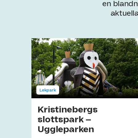
en blandni
aktuell
Lekpark
Kristinebergs
slottspark –
Uggleparken