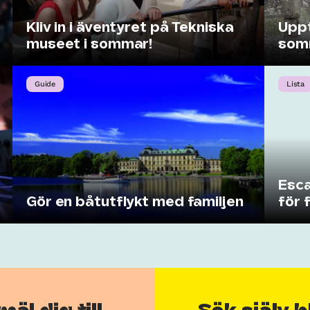
Kliv in i äventyret på Tekniska
Uppt
museet i sommar!
som
Guide
Lista
Esca
Gör en båtutflykt med familjen
för 