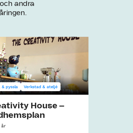
l och andra
åringen.
 & pyssla
Verkstad & ateljé
ativity House –
idhemsplan
 år