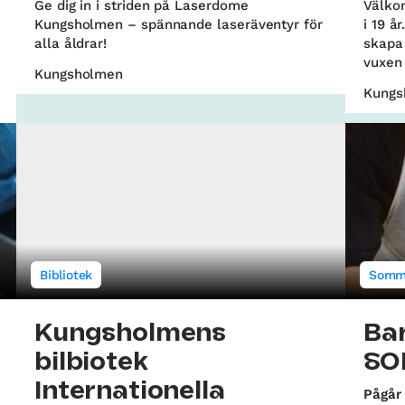
Ge dig in i striden på Laserdome
Välko
Kungsholmen – spännande laseräventyr för
i 19 å
alla åldrar!
skapa
vuxen 
Kungsholmen
Kungs
Bibliotek
Somm
Kungsholmens
Bar
bilbiotek
SO
Internationella
Pågår 