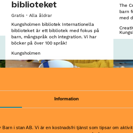
biblioteket
The Cr
barn f
Gratis
Alla åldrar
med di
Kungsholmen bibliotek Internationella
Creati
biblioteket är ett bibliotek med fokus på
Kungs
barn, mångspråk och integration. Vi har
böcker på över 100 språk!
Kungsholmen
Information
Skapa & pyssla
Påsklov
Bada
Barn i stan AB. Vi är en kostnadsfri tjänst som tipsar om aktivit
Måla på keramik
Kr