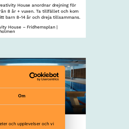
eativity House anordnar drejning för
rån 8 år + vuxen. Ta tillfället och kom
tt barn 8-14 år och dreja tillsammans.
vity House – Fridhemsplan |
holmen
Om
eter och upplevelser och vi
onobergsbadet