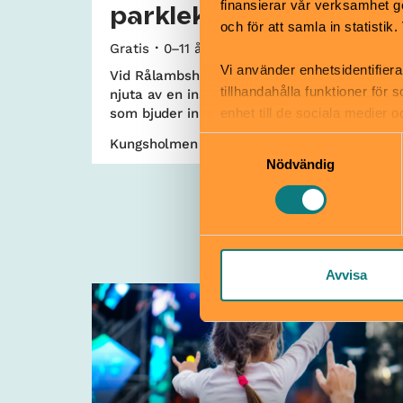
finansierar vår verksamhet ge
parklek
och för att samla in statisti
Gratis
0–11 år
Vi använder enhetsidentifiera
Vid Rålambshovsparkens parklek kan du
tillhandahålla funktioner för
njuta av en inspirerande och knasig utemiljö
som bjuder in till spontanlek.
enhet till de sociala medier
informationen med annan infor
Samtyckesval
Kungsholmen
Nödvändig
Avvisa