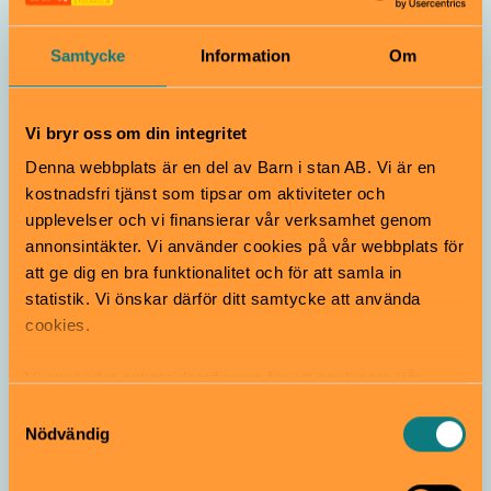
Samtycke
Information
Om
Vi bryr oss om din integritet
Denna webbplats är en del av Barn i stan AB. Vi är en
Konst och design för barnfamiljen
kostnadsfri tjänst som tipsar om aktiviteter och
upplevelser och vi finansierar vår verksamhet genom
annonsintäkter. Vi använder cookies på vår webbplats för
att ge dig en bra funktionalitet och för att samla in
statistik. Vi önskar därför ditt samtycke att använda
cookies.
Vi använder enhetsidentifierare för att analysera vår
trafik, anpassa innehållet och annonserna till användarna
Samtyckesval
samt tillhandahålla funktioner för sociala medier. Vi
Nödvändig
Hitta aktiviteter på Kungsholmen för 9-
vidarebefordrar även sådana identifierare och annan
12-åringar
information från din enhet till de sociala medier och