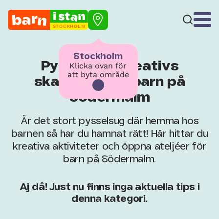
STOCKHOLM
Stockholm
Pyssel och kreativs
Klicka ovan för
att byta område
skapande för barn på
Södermalm
Är det stort pysselsug där hemma hos
barnen så har du hamnat rätt! Här hittar du
kreativa aktiviteter och öppna ateljéer för
barn på Södermalm.
Aj då! Just nu finns inga aktuella tips i
denna kategori.