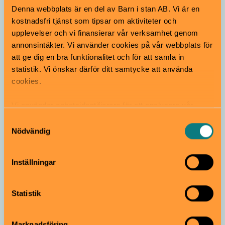
Denna webbplats är en del av Barn i stan AB. Vi är en
kostnadsfri tjänst som tipsar om aktiviteter och
Gratis aktiviteter för
upplevelser och vi finansierar vår verksamhet genom
barn och familjer
annonsintäkter. Vi använder cookies på vår webbplats för
under påsklovet i
att ge dig en bra funktionalitet och för att samla in
Stockholm
statistik. Vi önskar därför ditt samtycke att använda
cookies.
Vi använder enhetsidentifierare för att analysera vår
trafik, anpassa innehållet och annonserna till användarna
Samtyckesval
Tillbaka till alla
samt tillhandahålla funktioner för sociala medier. Vi
Nödvändig
påsklovstips!
vidarebefordrar även sådana identifierare och annan
information från din enhet till de sociala medier och
Inställningar
annons- och analysföretag som vi samarbetar med.
Dessa kan i sin tur kombinera informationen med annan
information som du har tillhandahållit eller som de har
Statistik
samlat in när du har använt deras tjänster.
Ta mig bums till startsidan
Marknadsföring