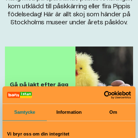
kom utklädd till påskkärring eller fira Pippis
födelsedag! Här är allt skoj som händer på
Stockholms museer under årets påsklov.
Gå på jakt efter ägg
och annat
spännande under
lovet!
Samtycke
Information
Om
Vi bryr oss om din integritet