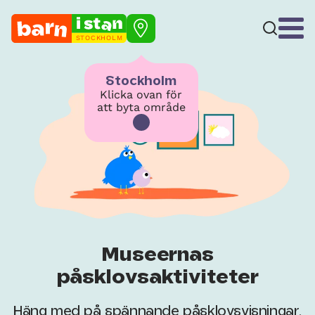
STOCKHOLM
Stockholm
Klicka ovan för
att byta område
Museernas
påsklovsaktiviteter
Häng med på spännande påsklovsvisningar,