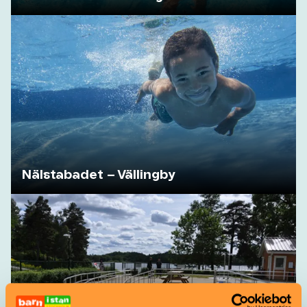
Nälstabadet – Vällingby