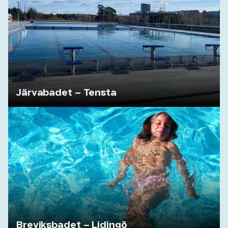
Järvabadet – Tensta
Breviksbadet – Lidingö