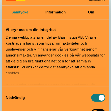
Samtycke
Information
Om
Stora Sköndals handikappsbad
Vi bryr oss om din integritet
Ej uppvärmda bassänger
Denna webbplats är en del av Barn i stan AB. Vi är en
kostnadsfri tjänst som tipsar om aktiviteter och
Dessa bassänger värms upp av solen och har
upplevelser och vi finansierar vår verksamhet genom
gratis inträde. Tänk på att det är begränsat
annonsintäkter. Vi använder cookies på vår webbplats för
antal gäster som släpps in, så håll utkik på
vilka regler som gäller just där ni vill bada.
att ge dig en bra funktionalitet och för att samla in
statistik. Vi önskar därför ditt samtycke att använda
cookies.
Vi använder enhetsidentifierare för att analysera vår
trafik, anpassa innehållet och annonserna till användarna
Samtyckesval
samt tillhandahålla funktioner för sociala medier. Vi
Nödvändig
vidarebefordrar även sådana identifierare och annan
information från din enhet till de sociala medier och