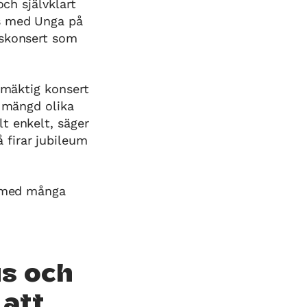
och självklart
ns med Unga på
mskonsert som
 mäktig konsert
n mängd olika
t enkelt, säger
 firar jubileum
n med många
us och
 att