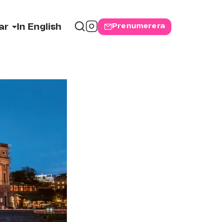
Prenumerera
ar
In English