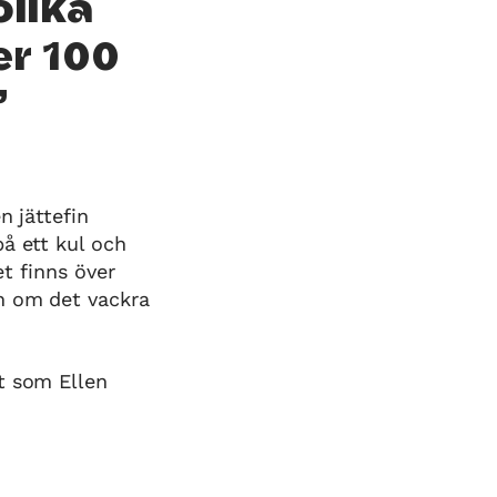
olika
er 100
n jättefin
å ett kul och
et finns över
h om det vackra
t som Ellen