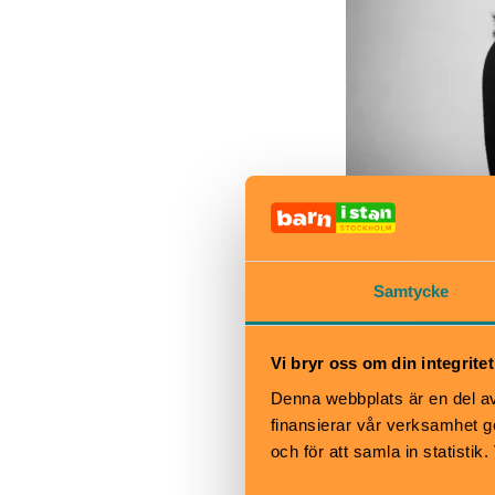
Ellen Lamm, konstnär
Samtycke
Dansa ba
Vi bryr oss om din integritet
Är ni kanske su
Denna webbplats är en del av 
dansa barockdan
finansierar vår verksamhet ge
Lamm. Där kan 
och för att samla in statisti
tillsammans me