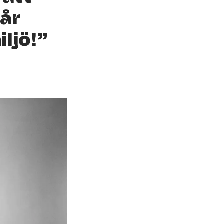
år
ljö!