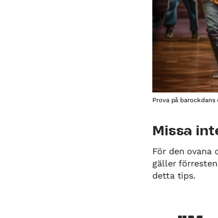
Prova på barockdans 
Missa int
För den ovana o
gäller förreste
detta tips.