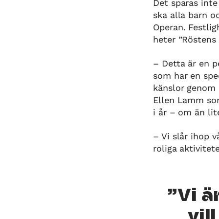
Det sparas inte
ska alla barn 
Operan. Festli
heter ”Röstens 
– Detta är en p
som har en spec
känslor genom m
Ellen Lamm som
i år – om än li
– Vi slår ihop 
roliga aktivitet
Vi ä
vil