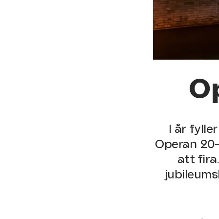
Op
I år fyl
Operan 20-å
att fira
jubileums