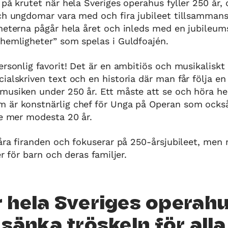
 på krutet när hela Sveriges operahus fyller 250 år, 
och ungdomar vara med och fira jubileet tillsamma
gheterna pågår hela året och inleds med en jubileu
hemligheter” som spelas i Guldfoajén.
ersonlig favorit! Det är en ambitiös och musikaliskt
ialskriven text och en historia där man får följa e
usiken under 250 år. Ett måste att se och höra hel
 är konstnärlig chef för Unga på Operan som också
te mer modesta 20 år.
våra firanden och fokuserar på 250-årsjubileet, me
er för barn och deras familjer.
r hela Sveriges operah
l sänka tröskeln för alla