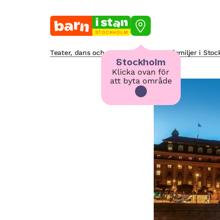
STOCKHOLM
Teater, dans och musik för barn och familjer i Sto
Stockholm
Klicka ovan för
att byta område