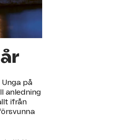
 år
r Unga på
ll anledning
llt ifrån
 försvunna