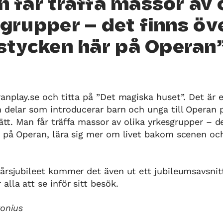
 får träffa massor av 
grupper – det finns öv
stycken här på Operan
anplay.se och titta på ”Det magiska huset”. Det är e
 delar som introducerar barn och unga till Operan p
sätt. Man får träffa massor av olika yrkesgrupper – d
r på Operan, lära sig mer om livet bakom scenen oc
årsjubileet kommer det även ut ett jubileumsavsnit
lla att se inför sitt besök.
ronius