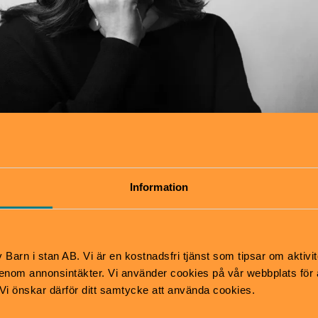
lig chef på Unga på Operan. Foto: Henrik Halvarsson.
Information
rockt och prova på opera
gna på att själva sjunga opera? Eller kanske testa hu
Barn i stan AB. Vi är en kostnadsfri tjänst som tipsar om aktivit
s? Då är det bara att ta sig till Operans barnlördaga
nom annonsintäkter. Vi använder cookies på vår webbplats för att
man nämligen själv prova på att sjunga opera eller
k. Vi önskar därför ditt samtycke att använda cookies.
d Operans pedagoger som vägleder de unga besöka