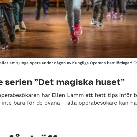
eller att sjunga opera under någon av Kungliga Operans barnlördagar! 
e serien ”Det magiska huset”
perabesökaren har Ellen Lamm ett hett tips inför b
n inte bara för de ovana – alla operabesökare kan ha