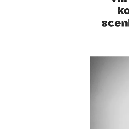
k
scen