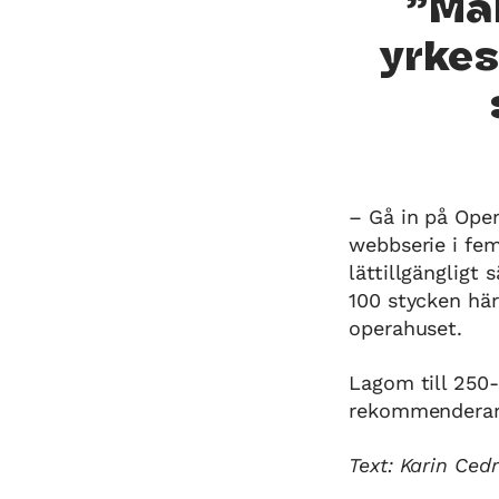
Man
yrkes
– Gå in på Oper
webbserie i fem
lättillgängligt 
100 stycken hä
operahuset.
Lagom till 250-
rekommenderar a
Text: Karin Ced