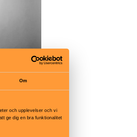
Om
r det är att
eter och upplevelser och vi
r, tipsar Ellen
 ge dig en bra funktionalitet
 dansa
rna.