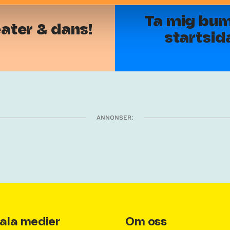
Ta mig bums
teater & dans!
startsid
ANNONSER:
ala medier
Om oss