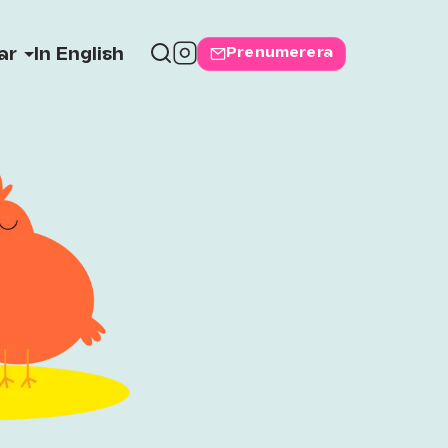
Prenumerera
ar
In English