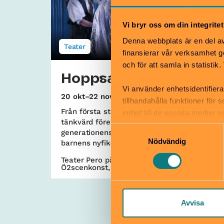
Vi bryr oss om din integritet
Denna webbplats är en del av 
Teater
finansierar vår verksamhet ge
och för att samla in statisti
Hoppsan!
Vi använder enhetsidentifiera
20 okt–22 nov
4–10 år
tillhandahålla funktioner för
Från första steget till sista – en lekfull och
enhet till de sociala medier
tänkvärd föreställning där den äldsta
informationen med annan infor
Samtyckesval
generationens livserfarenheter möter
Nödvändig
barnens nyfikenhet.
Teater Pero på Teaterverket Svea & på
Ö2scenkonst, Södermalm | Vasastan
Avvisa