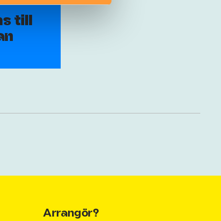
 till
an
Arrangör?