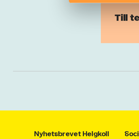
Till 
Nyhetsbrevet Helgkoll
Soci