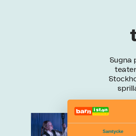
Sugna p
teate
Stockho
spril
Samtycke