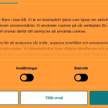
Barn i stan AB. Vi är en kostnadsfri tjänst som tipsar om aktivit
Teater
nom annonsintäkter. Vi använder cookies på vår webbplats för att
k. Vi önskar därför ditt samtycke att använda cookies.
Treo, Enis & en till
re för att analysera vår trafik, anpassa innehållet och annonsern
26 sep–8 nov
2–6 år
 sociala medier. Vi vidarebefordrar även sådana identifierare och 
Treo och Enis lever i en hopplöst långrandig
 och annons- och analysföretag som vi samarbetar med. Dessa ka
tillvaro i sitt radhus på Enahandavägen. Tills
mation som du har tillhandahållit eller som de har samlat in när
en dag då någon kommer på besök! Efter
Inställningar
Statistik
boken med samma namn av Maria Nilsson
Thore
Dockteatern Tittut | Södermalm
Tillåt urval