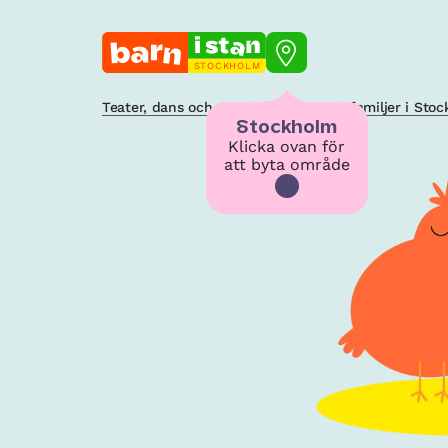
STOCKHOLM
Teater, dans och musik för barn och familjer i Sto
Stockholm
Klicka ovan för
att byta område