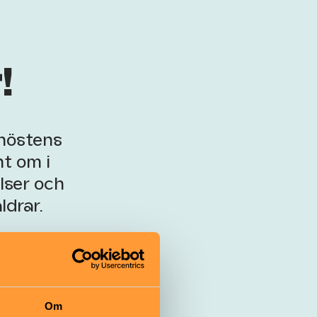
!
 höstens
t om i
lser och
ldrar.
Om