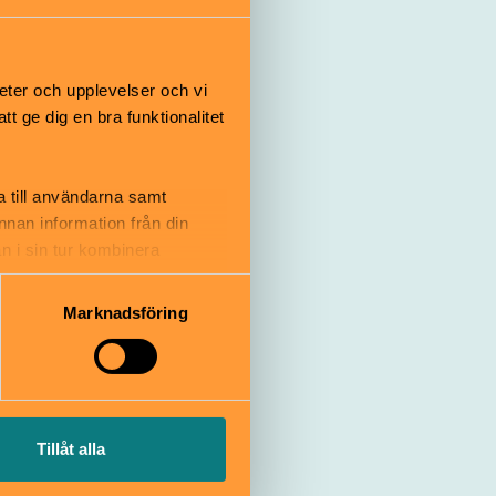
eter och upplevelser och vi
 ge dig en bra funktionalitet
a till användarna samt
annan information från din
n i sin tur kombinera
 du har använt deras tjänster.
Marknadsföring
Tillåt alla